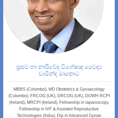
ප්‍රසව හා නාරිවේද විශේෂඥ වෛද්‍ය
චාමින්ද මාතොට
MBBS (Colombo), MD Obstetrics & Gynaecology
(Colombo), FRCOG (UK), DRCOG (UK), DOWH RCPI
(Ireland), MRCPI (Ireland), Fellowship in laparoscopy,
Fellowship in IVF & Assisted Reproductive
Technologies (India), Dip in Advanced Gynae