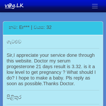
නම: Er*** | වයස: 32
ගැටළුව
Sir,I appreciate your service done through
this website. Doctor my serum
progesterone 21 days result is 3.32. is it a
low level to get pregnancy ? What should I
do? I hope to make a baby. Pls reply as
soon as possible.Thanks Doctor.
පිළිතුර