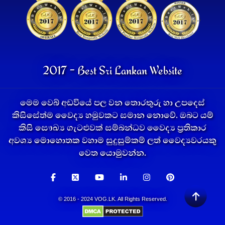
2017 - Best Sri Lankan Website
මෙම වෙබ් අඩවියේ පල වන තොරතුරු හා උපදෙස්
කිසිසේත්ම වෛද්‍ය හමුවකට සමාන නොවේ. ඔබට යම්
කිසි සෞඛ්‍ය ගැටළුවක් සම්බන්ධව වෛද්‍ය ප්‍රතිකාර
අවශ්‍ය මොහොතක වහාම සුදුසුම්කම් ලත් වෛද්‍යවරයකු
වෙත යොමුවන්න.
© 2016 - 2024 VOG.LK. All Rights Reserved.