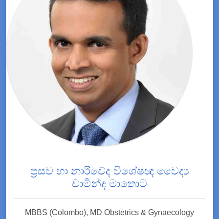
ප්‍රසව හා නාරිවේද විශේෂඥ වෛද්‍ය
චාමින්ද මාතොට
MBBS (Colombo), MD Obstetrics & Gynaecology