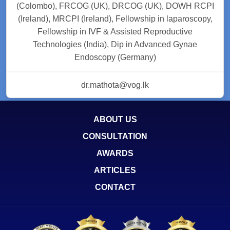
(Colombo), FRCOG (UK), DRCOG (UK), DOWH RCPI
(Ireland), MRCPI (Ireland), Fellowship in laparoscopy,
Fellowship in IVF & Assisted Reproductive
Technologies (India), Dip in Advanced Gynae
Endoscopy (Germany)
dr.mathota@vog.lk
ABOUT US
CONSULTATION
AWARDS
ARTICLES
CONTACT