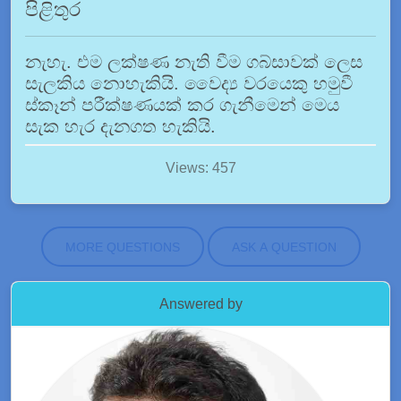
පිළිතුර
නැහැ. එම ලක්ෂණ නැති වීම ගබ්සාවක් ලෙස
සැලකිය නොහැකියි. වෛද්‍ය වරයෙකු හමුවී
ස්කෑන් පරීක්ෂණයක් කර ගැනීමෙන් මෙය
සැක හැර දැනගත හැකියි.
Views: 457
MORE QUESTIONS
ASK A QUESTION
Answered by