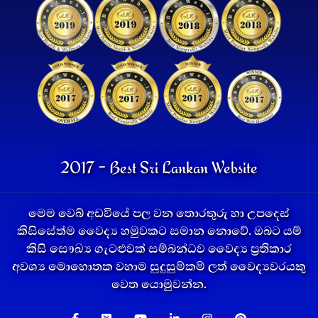
2017 - Best Sri Lankan Website
මෙම වෙබ් අඩවියේ පල වන තොරතුරු හා උපදෙස්
කිසිසේත්ම වෛද්‍ය හමුවකට සමාන නොවේ. ඔබට යම්
කිසි සෞඛ්‍ය ගැටළුවක් සම්බන්ධව වෛද්‍ය ප්‍රතිකාර
අවශ්‍ය මොහොතක වහාම සුදුසුම්කම් ලත් වෛද්‍යවරයකු
වෙත යොමුවන්න.