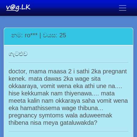
නම: ro*** | වයස: 25
ගැටළුව
doctor, mama maasa 2 i sathi 2ka pregnant
kenek. mata dawas 2ka wage sita
okkaaraya, vomit wena eka athi une na....
hise kekkumak nam thiyenawa.... mata
meeta kalin nam okkaraya saha vomit wena
eka hamathissema wage thibuna...
pregnancy symtoms wala aduweemak
thibena nisa meya gataluwakda?