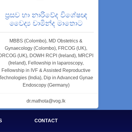
ප්‍රසව හා නාරිවේද විශේෂඥ
වෛද්‍ය චාමින්ද මාතොට
MBBS (Colombo), MD Obstetrics &
Gynaecology (Colombo), FRCOG (UK),
DRCOG (UK), DOWH RCPI (Ireland), MRCPI
(Ireland), Fellowship in laparoscopy,
Fellowship in IVF & Assisted Reproductive
Technologies (India), Dip in Advanced Gynae
Endoscopy (Germany)
dr.mathota@vog.lk
S
CONTACT