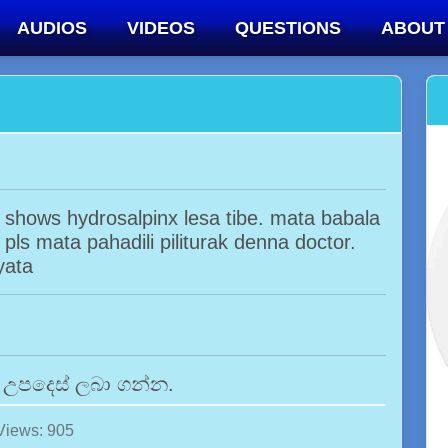
AUDIOS
VIDEOS
QUESTIONS
ABOUT
 shows hydrosalpinx lesa tibe. mata babala
ls mata pahadili piliturak denna doctor.
yata
ී උපදෙස් ලබා ගන්න.
Views: 905