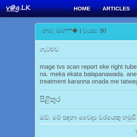
HOME
ARTICLES
නම: ඔබ***� | වයස: 30
ගැටළුව
mage tvs scan report eke right tube
na. meka ekata balapanawada. ane p
treatment karanna onada me tatwa
පිළිතුර
ඔව්. මේ සඳහා වෛද්‍ය වරයෙකු හමුව