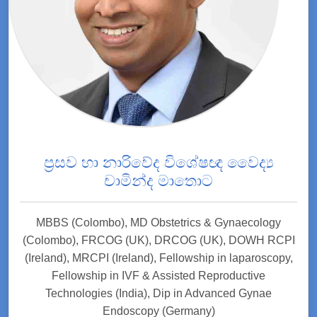
ප්‍රසව හා නාරිවේද විශේෂඥ වෛද්‍ය
චාමින්ද මාතොට
MBBS (Colombo), MD Obstetrics & Gynaecology
(Colombo), FRCOG (UK), DRCOG (UK), DOWH RCPI
(Ireland), MRCPI (Ireland), Fellowship in laparoscopy,
Fellowship in IVF & Assisted Reproductive
Technologies (India), Dip in Advanced Gynae
Endoscopy (Germany)