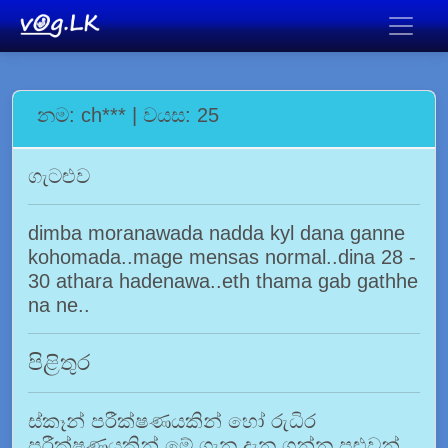
නම: ch*** | වයස: 25
ගැටළුව
dimba moranawada nadda kyl dana ganne
kohomada..mage mensas normal..dina 28 -
30 athara hadenawa..eth thama gab gathhe
na ne..
පිළිතුර
ස්කෑන් පරීක්ෂණයකින් හෝ රුධිර
පරීක්ෂණයකින් මේ ගැන දැන ගන්න පුළුවන්.