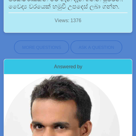
වෙෙද්‍ය වරයෙක් හමුවී උපදෙස් ලබා ගන්න.
Views: 1376
MORE QUESTIONS
ASK A QUESTION
Answered by