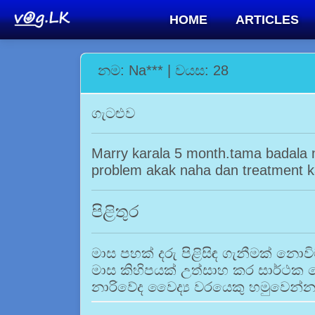
HOME
ARTICLES
නම: Na*** | වයස: 28
ගැටළුව
Marry karala 5 month.tama badala n
problem akak naha dan treatment k
පිළිතුර
මාස පහක් දරු පිළිසිඳ ගැනීමක් නො
මාස කිහිපයක් උත්සාහ කර සාර්ථක 
නාරිවේද වෛද්‍ය වරයෙකු හමුවෙන්න