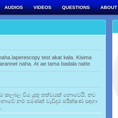
AUDIOS
VIDEOS
QUESTIONS
ABOUT
aha.laperescopy test akat kala. Kisima
arannet naha. At ae tama badala natte
විම කලබල විය යුතු තත්වයක් නොවෙයි. තව
නොවේ නම් පමණක් වැඩිදුර පරීක්ෂණ සඳහා
.