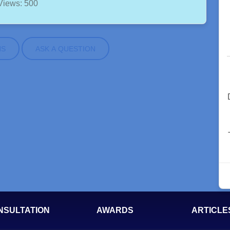
Views: 500
NS
ASK A QUESTION
NSULTATION
AWARDS
ARTICLE