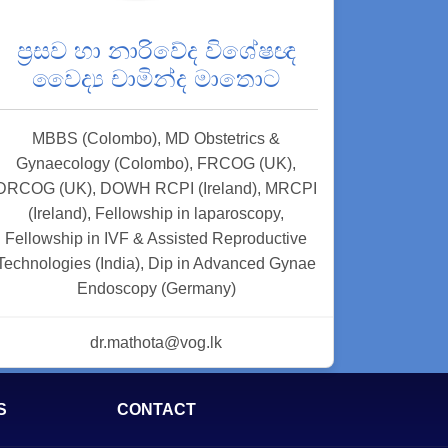
ප්‍රසව හා නාරිවේද විශේෂඥ
වෛද්‍ය චාමින්ද මාතොට
MBBS (Colombo), MD Obstetrics &
Gynaecology (Colombo), FRCOG (UK),
DRCOG (UK), DOWH RCPI (Ireland), MRCPI
(Ireland), Fellowship in laparoscopy,
Fellowship in IVF & Assisted Reproductive
Technologies (India), Dip in Advanced Gynae
Endoscopy (Germany)
dr.mathota@vog.lk
S
CONTACT