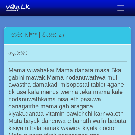
නම: Ni*** | වයස: 27
ගැටළුව
Mama wiwahakai.Mama danata masa 5ka
gabini mawak.Mama nodanuwathwa mul
awastha damakadi misopostal tablet 4gane
8k use kala menus wenna .eka mama kale
nodanuwathkama nisa.eth pasuwa
danagatthe mama gab aragana
kiyala.danata vitamin pawichchi karnwa.eth
Mata bayak danenwa e bahath walin babata
kisiyam balapamak wawida kiyala.doctor