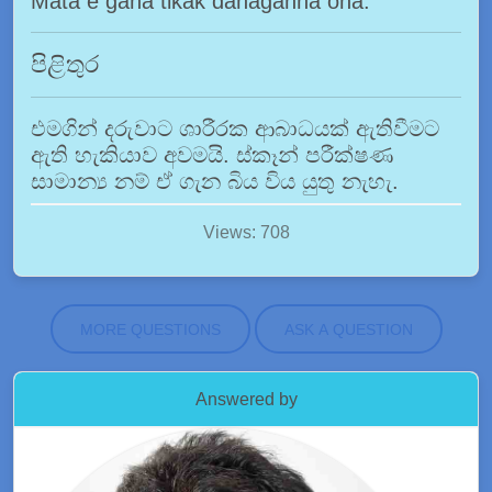
Mata e gana tikak danaganna ona.
පිළිතුර
එමගින් දරුවාට ශාරීරක ආබාධයක් ඇතිවීමට
ඇති හැකියාව අවමයි. ස්කෑන් පරීක්ෂණ
සාමාන්‍ය නම් ඒ ගැන බිය විය යුතු නැහැ.
Views: 708
MORE QUESTIONS
ASK A QUESTION
Answered by