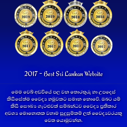
2017 - Best Sri Lankan Website
මෙම වෙබ් අඩවියේ පල වන තොරතුරු හා උපදෙස්
කිසිසේත්ම වෛද්‍ය හමුවකට සමාන නොවේ. ඔබට යම්
කිසි සෞඛ්‍ය ගැටළුවක් සම්බන්ධව වෛද්‍ය ප්‍රතිකාර
අවශ්‍ය මොහොතක වහාම සුදුසුම්කම් ලත් වෛද්‍යවරයකු
වෙත යොමුවන්න.