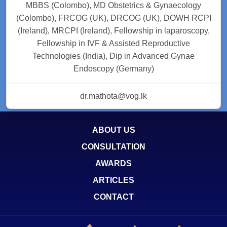
MBBS (Colombo), MD Obstetrics & Gynaecology
(Colombo), FRCOG (UK), DRCOG (UK), DOWH RCPI
(Ireland), MRCPI (Ireland), Fellowship in laparoscopy,
Fellowship in IVF & Assisted Reproductive
Technologies (India), Dip in Advanced Gynae
Endoscopy (Germany)
dr.mathota@vog.lk
ABOUT US
CONSULTATION
AWARDS
ARTICLES
CONTACT