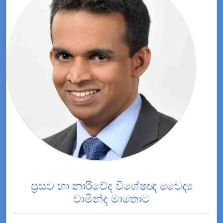
ප්‍රසව හා නාරිවේද විශේෂඥ වෛද්‍ය
චාමින්ද මාතොට