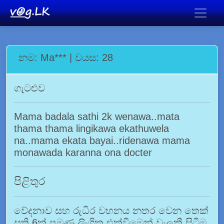
නම: Ma*** | වයස: 28
ගැටළුව
Mama badala sathi 2k wenawa..mata
thama thama lingikawa ekathuwela
na..mama ekata bayai..ridenawa mama
monawada karanna ona docter
පිළිතුර
වේදනාව සහ රුධිර වහනය නතර වෙන තෙක්
සති 6ක් පමණ ලිංගික එක්වීමෙන් වැලකී සිටීම