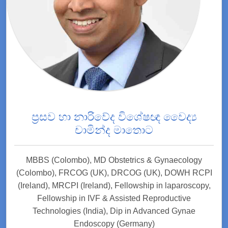
ප්‍රසව හා නාරිවේද විශේෂඥ වෛද්‍ය
චාමින්ද මාතොට
MBBS (Colombo), MD Obstetrics & Gynaecology
(Colombo), FRCOG (UK), DRCOG (UK), DOWH RCPI
(Ireland), MRCPI (Ireland), Fellowship in laparoscopy,
Fellowship in IVF & Assisted Reproductive
Technologies (India), Dip in Advanced Gynae
Endoscopy (Germany)