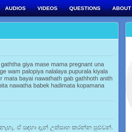
AUDIOS
VIDEOS
QUESTIONS
ABOUT
gaththa giya mase mama pregnant una
e wam palopiya nalalaya pupurala kiyala
dr mata bayai nawathath gab gathhoth anith
.apita nawatha babek hadimata kopamana
 නැහැ. ඒ සඳහා දැන් උත්සාහ කරන්න පුළුවන්.