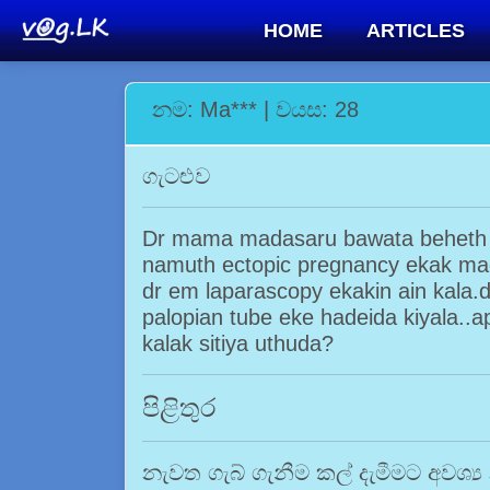
HOME
ARTICLES
නම: Ma*** | වයස: 28
ගැටළුව
Dr mama madasaru bawata beheth 
namuth ectopic pregnancy ekak mag
dr em laparascopy ekakin ain kala.
palopian tube eke hadeida kiyala.
kalak sitiya uthuda?
පිළිතුර
නැවත ගැබ් ගැනීම කල් දැමීමට අවශ්‍ය