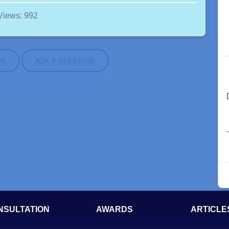
Views: 992
NS
ASK A QUESTION
NSULTATION
AWARDS
ARTICLE