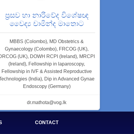
ප්‍රසව හා නාරිවේද විශේෂඥ
වෛද්‍ය චාමින්ද මාතොට
MBBS (Colombo), MD Obstetrics &
Gynaecology (Colombo), FRCOG (UK),
DRCOG (UK), DOWH RCPI (Ireland), MRCPI
(Ireland), Fellowship in laparoscopy,
Fellowship in IVF & Assisted Reproductive
Technologies (India), Dip in Advanced Gynae
Endoscopy (Germany)
dr.mathota@vog.lk
S
CONTACT