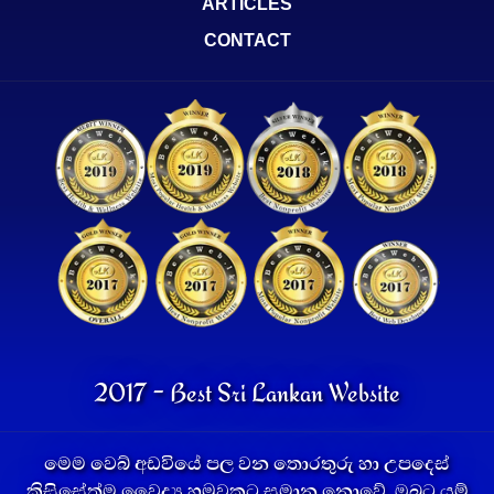
ARTICLES
CONTACT
2017 - Best Sri Lankan Website
මෙම වෙබ් අඩවියේ පල වන තොරතුරු හා උපදෙස්
කිසිසේත්ම වෛද්‍ය හමුවකට සමාන නොවේ. ඔබට යම්