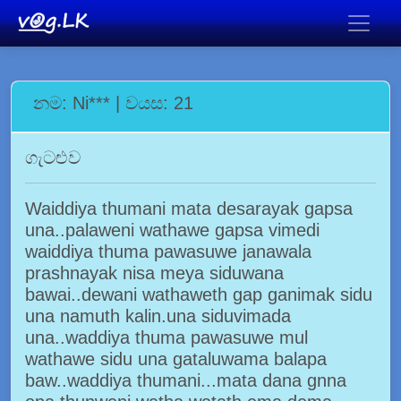
නම: Ni*** | වයස: 21
ගැටළුව
Waiddiya thumani mata desarayak gapsa
una..palaweni wathawe gapsa vimedi
waiddiya thuma pawasuwe janawala
prashnayak nisa meya siduwana
bawai..dewani wathaweth gap ganimak sidu
una namuth kalin.una siduvimada
una..waddiya thuma pawasuwe mul
wathawe sidu una gataluwama balapa
baw..waddiya thumani...mata dana gnna