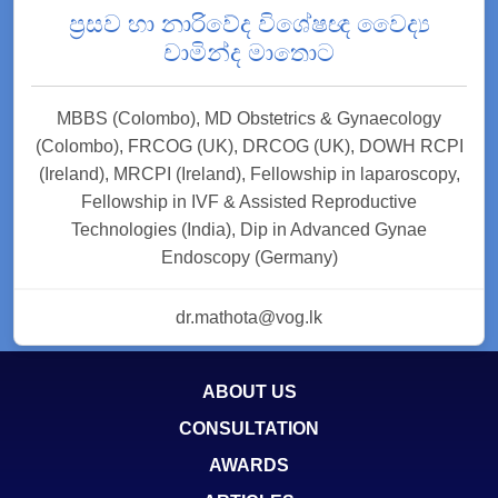
ප්‍රසව හා නාරිවේද විශේෂඥ වෛද්‍ය
චාමින්ද මාතොට
MBBS (Colombo), MD Obstetrics & Gynaecology
(Colombo), FRCOG (UK), DRCOG (UK), DOWH RCPI
(Ireland), MRCPI (Ireland), Fellowship in laparoscopy,
Fellowship in IVF & Assisted Reproductive
Technologies (India), Dip in Advanced Gynae
Endoscopy (Germany)
dr.mathota@vog.lk
ABOUT US
CONSULTATION
AWARDS