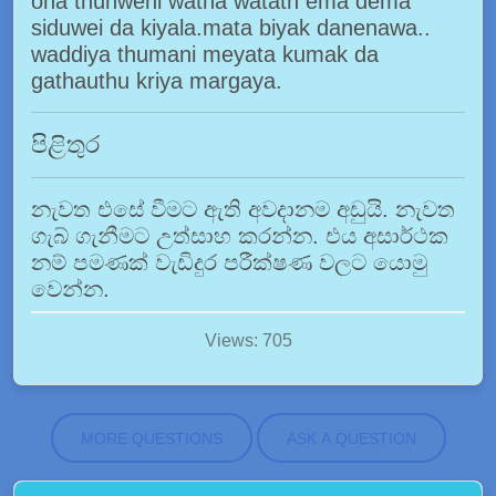
ona thunweni watha watath ema dema
siduwei da kiyala.mata biyak danenawa..
waddiya thumani meyata kumak da
gathauthu kriya margaya.
පිළිතුර
නැවත එසේ වීමට ඇති අවදානම අඩුයි. නැවත
ගැබ් ගැනීමට උත්සාහ කරන්න. එය අසාර්ථක
නම් පමණක් වැඩිදුර පරීක්ෂණ වලට යොමු
වෙන්න.
Views: 705
MORE QUESTIONS
ASK A QUESTION