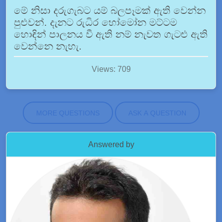
මේ නිසා දරුගැබට යම් බලපෑමක් ඇති වෙන්න
පුළුවන්. දැනට රුධිර හෝමෝන මට්ටම
හොඳින් පාලනය වී ඇති නම් නැවත ගැටළු ඇති
වෙන්නෙ නැහැ.
Views: 709
MORE QUESTIONS
ASK A QUESTION
Answered by