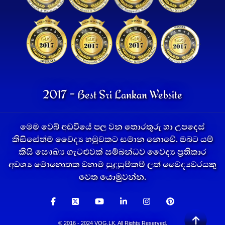
2017 - Best Sri Lankan Website
මෙම වෙබ් අඩවියේ පල වන තොරතුරු හා උපදෙස්
කිසිසේත්ම වෛද්‍ය හමුවකට සමාන නොවේ. ඔබට යම්
කිසි සෞඛ්‍ය ගැටළුවක් සම්බන්ධව වෛද්‍ය ප්‍රතිකාර
අවශ්‍ය මොහොතක වහාම සුදුසුම්කම් ලත් වෛද්‍යවරයකු
වෙත යොමුවන්න.
© 2016 - 2024 VOG.LK. All Rights Reserved.