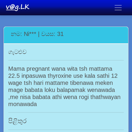
නම: Ni*** | වයස: 31
ගැටළුව
Mama pregnant wana wita tsh mattama
22.5 inpasuwa thyroxine use kala sathi 12
wage tsh hari mattame tibenawa meken
mage babata loku balapamak wenawada
,me nisa babata athi wena rogi thathwayan
monawada
පිළිතුර