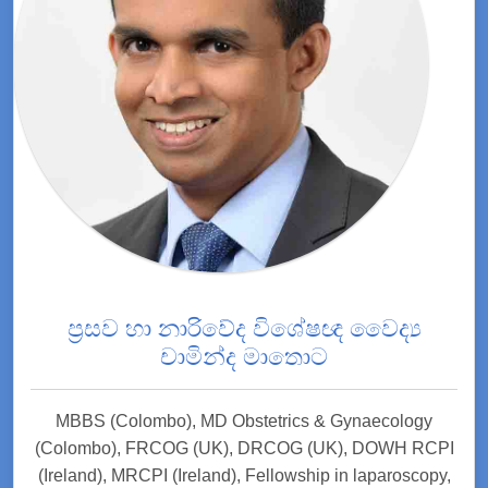
ප්‍රසව හා නාරිවේද විශේෂඥ වෛද්‍ය
චාමින්ද මාතොට
MBBS (Colombo), MD Obstetrics & Gynaecology
(Colombo), FRCOG (UK), DRCOG (UK), DOWH RCPI
(Ireland), MRCPI (Ireland), Fellowship in laparoscopy,