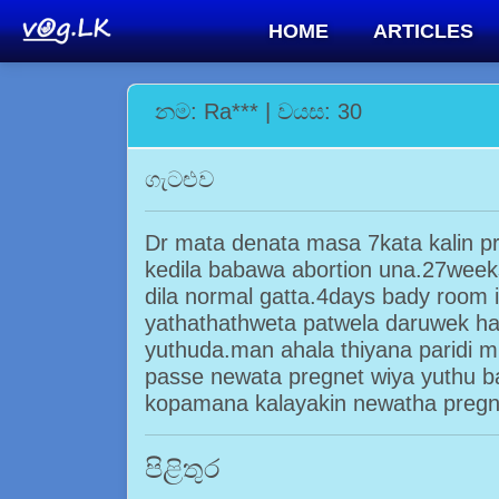
HOME
ARTICLES
නම: Ra*** | වයස: 30
ගැටළුව
Dr mata denata masa 7kata kalin p
kedila babawa abortion una.27weeks
dila normal gatta.4days bady room 
yathathathweta patwela daruwek h
yuthuda.man ahala thiyana paridi 
passe newata pregnet wiya yuthu b
kopamana kalayakin newatha pregn
පිළිතුර