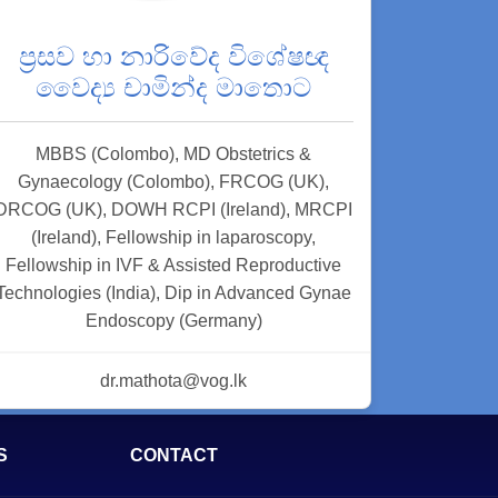
ප්‍රසව හා නාරිවේද විශේෂඥ
වෛද්‍ය චාමින්ද මාතොට
MBBS (Colombo), MD Obstetrics &
Gynaecology (Colombo), FRCOG (UK),
DRCOG (UK), DOWH RCPI (Ireland), MRCPI
(Ireland), Fellowship in laparoscopy,
Fellowship in IVF & Assisted Reproductive
Technologies (India), Dip in Advanced Gynae
Endoscopy (Germany)
dr.mathota@vog.lk
S
CONTACT