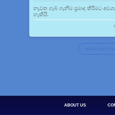
නැවත ගැබ් ගැනීම ප්‍රමාද කිරීමට අව
හැකියි.
MORE QUESTIO
ABOUT US
CO