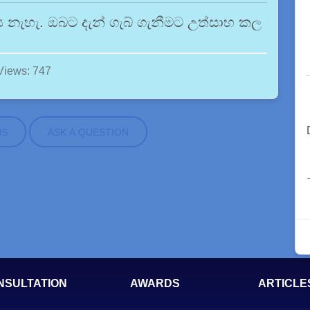
ශ්‍ය නැහැ. ඔබට දැන් ගැබ් ගැනීමට උත්සාහ කල
Views: 747
NS
ASK A QUESTION
NSULTATION
AWARDS
ARTICLE