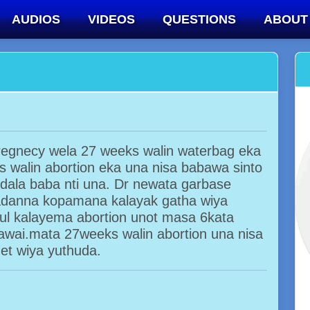
AUDIOS
VIDEOS
QUESTIONS
ABOUT
regnecy wela 27 weeks walin waterbag eka
 walin abortion eka una nisa babawa sinto
idala baba nti una. Dr newata garbase
adanna kopamana kalayak gatha wiya
mul kalayema abortion unot masa 6kata
awai.mata 27weeks walin abortion una nisa
et wiya yuthuda.