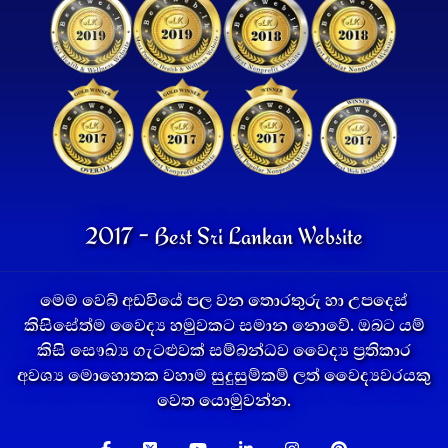
2017 - Best Sri Lankan Website
මෙම වෙබ් අඩවියේ පල වන තොරතුරු හා උපදෙස්
කිසිසේත්ම වෛද්‍ය හමුවකට සමාන නොවේ. ඔබට යම්
කිසි සෞඛ්‍ය ගැටළුවක් සම්බන්ධව වෛද්‍ය ප්‍රතිකාර
අවශ්‍ය මොහොතක වහාම සුදුසුම්කම් ලත් වෛද්‍යවරයකු
වෙත යොමුවන්න.