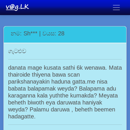
නම: Sh*** | වයස: 28
ගැටළුව
danata mage kusata sathi 6k wenawa. Mata
thairoide thiyena bawa scan
parikshanayakin haduna gatta.me nisa
babata balapamak weyda? Balapama adu
karaganna kala yuththe kumakda? Meyata
beheth biwoth eya daruwata haniyak
weyda? Palamu daruwa , beheth beemen
hadagatte.