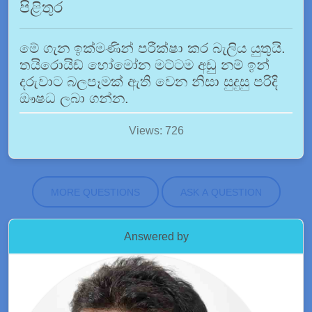
පිළිතුර
මේ ගැන ඉක්මණින් පරීක්ෂා කර බැලිය යුතුයි.
තයිරොයිඩ් හෝමෝන මට්ටම අඩු නම් ඉන්
දරුවාට බලපෑමක් ඇති වෙන නිසා සුදුසු පරිදි
ඖෂධ ලබා ගන්න.
Views: 726
MORE QUESTIONS
ASK A QUESTION
Answered by