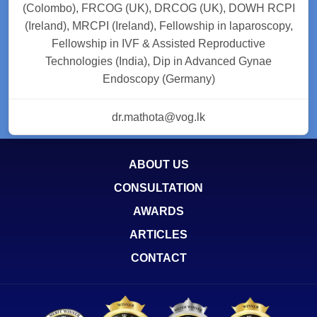
(Colombo), FRCOG (UK), DRCOG (UK), DOWH RCPI
(Ireland), MRCPI (Ireland), Fellowship in laparoscopy,
Fellowship in IVF & Assisted Reproductive
Technologies (India), Dip in Advanced Gynae
Endoscopy (Germany)
dr.mathota@vog.lk
ABOUT US
CONSULTATION
AWARDS
ARTICLES
CONTACT