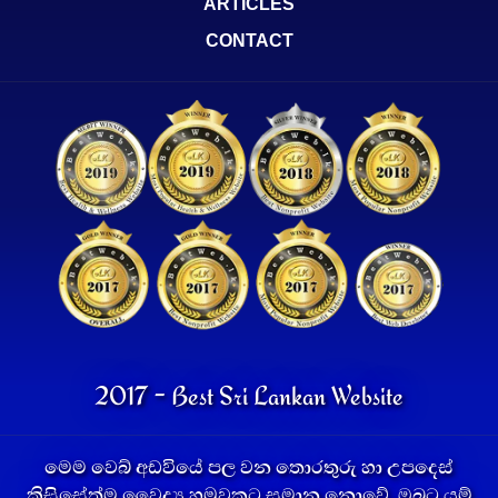
ARTICLES
CONTACT
2017 - Best Sri Lankan Website
මෙම වෙබ් අඩවියේ පල වන තොරතුරු හා උපදෙස්
කිසිසේත්ම වෛද්‍ය හමුවකට සමාන නොවේ. ඔබට යම්