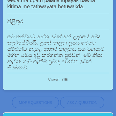
weda.ma upath palana lupayak bawita
kirima me tathwayata hetuwakda.
පිළිතුර
මේ තත්වයට හේතු වෙන්නේ උදරයේ මේද
තැන්පත්වීමයි. උපත් පාලන ලූපය මෙයට
සම්බන්ධ නැහැ. ආහාර පාලනය සහ ව්‍යායාම
මගින් මෙය අඩු කරගන්න පුළුවන්. මේ නිසා
නැවත ගැබ් ගැනීම ප්‍රමාද වෙන්න ඉඩක්
තිබෙනව.
Views: 796
MORE QUESTIONS
ASK A QUESTION