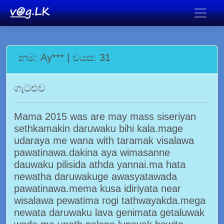
නම: Ay*** | වයස: 31
ගැටළුව
Mama 2015 was are may mass siseriyan
sethkamakin daruwaku bihi kala.mage
udaraya me wana with taramak visalawa
pawatinawa.dakina aya wimasanne
dauwaku pilisida athda yannai.ma hata
newatha daruwakuge awasyatawada
pawatinawa.mema kusa idiriyata near
wisalawa pewatima rogi tathwayakda.mega
newata daruwaku lava genimata getaluwak