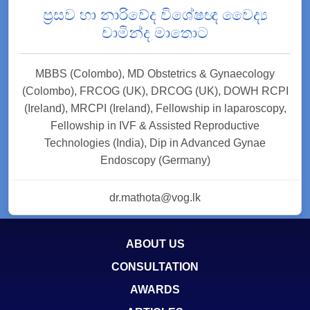
ප්‍රසව හා නාරිවේද විශේෂඥ වෛද්‍ය
චාමින්ද මාතොට
MBBS (Colombo), MD Obstetrics & Gynaecology
(Colombo), FRCOG (UK), DRCOG (UK), DOWH RCPI
(Ireland), MRCPI (Ireland), Fellowship in laparoscopy,
Fellowship in IVF & Assisted Reproductive
Technologies (India), Dip in Advanced Gynae
Endoscopy (Germany)
dr.mathota@vog.lk
ABOUT US
CONSULTATION
AWARDS