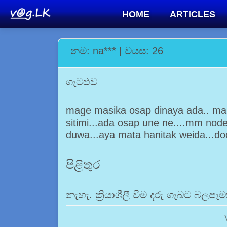
HOME
ARTICLES
නම: na*** | වයස: 26
ගැටළුව
mage masika osap dinaya ada.. ma 
sitimi...ada osap une ne....mm no
duwa...aya mata hanitak weida...doc
පිළිතුර
නැහැ. ක්‍රියාශීලී වීම දරු ගැබට බලප