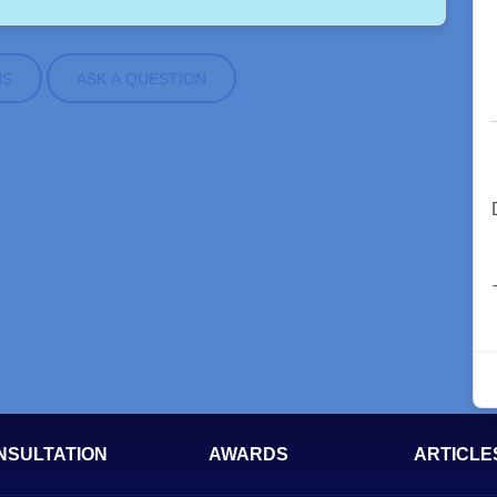
NS
ASK A QUESTION
NSULTATION
AWARDS
ARTICLE