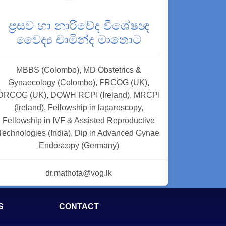
ප්‍රසව හා නාරිවේද විශේෂඥ
වෛද්‍ය චාමින්ද මාතොට
MBBS (Colombo), MD Obstetrics &
Gynaecology (Colombo), FRCOG (UK),
DRCOG (UK), DOWH RCPI (Ireland), MRCPI
(Ireland), Fellowship in laparoscopy,
Fellowship in IVF & Assisted Reproductive
Technologies (India), Dip in Advanced Gynae
Endoscopy (Germany)
dr.mathota@vog.lk
S
CONTACT