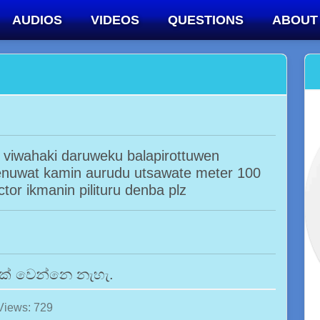
AUDIOS
VIDEOS
QUESTIONS
ABOUT
viwahaki daruweku balapirottuwen
denuwat kamin aurudu utsawate meter 100
tor ikmanin pilituru denba plz
ෑමක් වෙන්නෙ නැහැ.
Views: 729