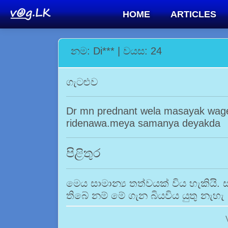
HOME
ARTICLES
නම: Di*** | වයස: 24
ගැටළුව
Dr mn prednant wela masayak wage
ridenawa.meya samanya deyakda
පිළිතුර
මෙය සාමාන්‍ය තත්වයක් විය හැකියි. 
තිබේ නම් මේ ගැන බියවිය යුතු නැහැ