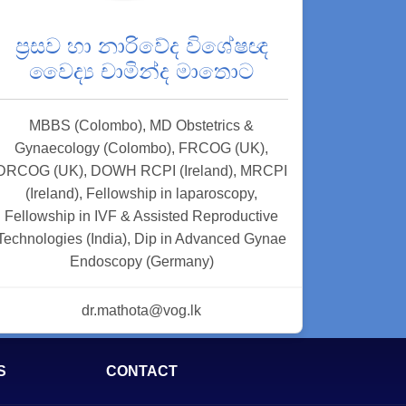
ප්‍රසව හා නාරිවේද විශේෂඥ
වෛද්‍ය චාමින්ද මාතොට
MBBS (Colombo), MD Obstetrics &
Gynaecology (Colombo), FRCOG (UK),
DRCOG (UK), DOWH RCPI (Ireland), MRCPI
(Ireland), Fellowship in laparoscopy,
Fellowship in IVF & Assisted Reproductive
Technologies (India), Dip in Advanced Gynae
Endoscopy (Germany)
dr.mathota@vog.lk
S
CONTACT