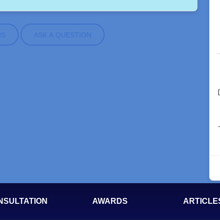
NS
ASK A QUESTION
NSULTATION
AWARDS
ARTICLE