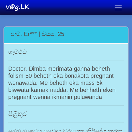
නම: Er*** | වයස: 25
ගැටළුව
Doctor. Dimba merimata ganna beheth
folism 50 beheth eka bonakota pregnant
wenawada. Me beheth eka mass 6k
biwwata kamak nadda. Me behheth eken
pregnant wenna ikmanin puluwanda
පිළිතුර
මෙම ඖෂධය වෛද්‍ය වරයෙකු නිර්දේශ කරන