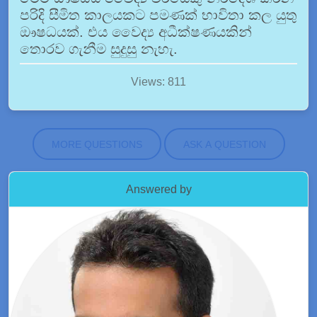
පරිදි සීමිත කාලයකට පමණක් භාවිතා කල යුතු
ඖෂධයක්. එය වෛද්‍ය අධීක්ෂණයකින්
තොරව ගැනීම සුදුසු නැහැ.
Views: 811
MORE QUESTIONS
ASK A QUESTION
Answered by