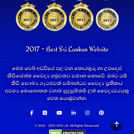
2017 - Best Sri Lankan Website
මෙම වෙබ් අඩවියේ පල වන තොරතුරු හා උපදෙස්
කිසිසේත්ම වෛද්‍ය හමුවකට සමාන නොවේ. ඔබට යම්
කිසි සෞඛ්‍ය ගැටළුවක් සම්බන්ධව වෛද්‍ය ප්‍රතිකාර
අවශ්‍ය මොහොතක වහාම සුදුසුම්කම් ලත් වෛද්‍යවරයකු
වෙත යොමුවන්න.
© 2016 - 2024 VOG.LK. All Rights Reserved.