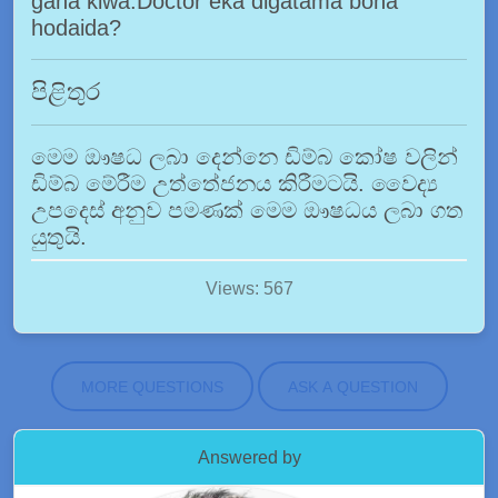
gana kiwa.Doctor eka digatama bona
hodaida?
පිළිතුර
මෙම ඖෂධ ලබා දෙන්නෙ ඩිම්බ කෝෂ වලින්
ඩිම්බ මේරීම උත්තේජනය කිරීමටයි. වෛද්‍ය
උපදෙස් අනුව පමණක් මෙම ඖෂධය ලබා ගත
යුතුයි.
Views: 567
MORE QUESTIONS
ASK A QUESTION
Answered by