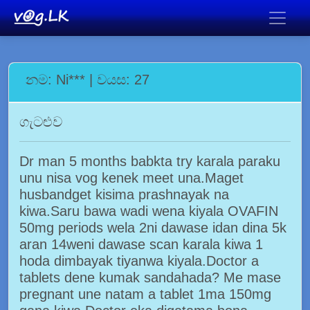
නම: Ni*** | වයස: 27
ගැටළුව
Dr man 5 months babkta try karala paraku
unu nisa vog kenek meet una.Maget
husbandget kisima prashnayak na
kiwa.Saru bawa wadi wena kiyala OVAFIN
50mg periods wela 2ni dawase idan dina 5k
aran 14weni dawase scan karala kiwa 1
hoda dimbayak tiyanwa kiyala.Doctor a
tablets dene kumak sandahada? Me mase
pregnant une natam a tablet 1ma 150mg