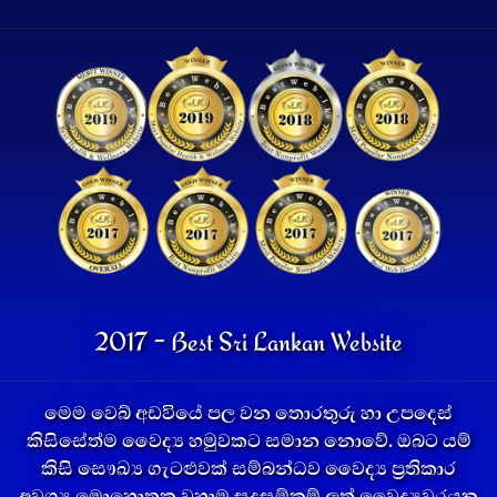
2017 - Best Sri Lankan Website
මෙම වෙබ් අඩවියේ පල වන තොරතුරු හා උපදෙස්
කිසිසේත්ම වෛද්‍ය හමුවකට සමාන නොවේ. ඔබට යම්
කිසි සෞඛ්‍ය ගැටළුවක් සම්බන්ධව වෛද්‍ය ප්‍රතිකාර
අවශ්‍ය මොහොතක වහාම සුදුසුම්කම් ලත් වෛද්‍යවරයකු