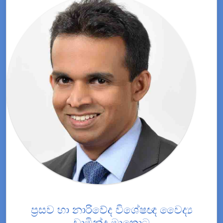
ප්‍රසව හා නාරිවේද විශේෂඥ වෛද්‍ය
චාමින්ද මාතොට