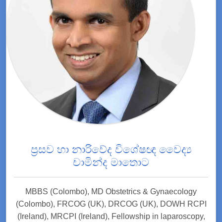
ප්‍රසව හා නාරිවේද විශේෂඥ වෛද්‍ය
චාමින්ද මාතොට
MBBS (Colombo), MD Obstetrics & Gynaecology
(Colombo), FRCOG (UK), DRCOG (UK), DOWH RCPI
(Ireland), MRCPI (Ireland), Fellowship in laparoscopy,