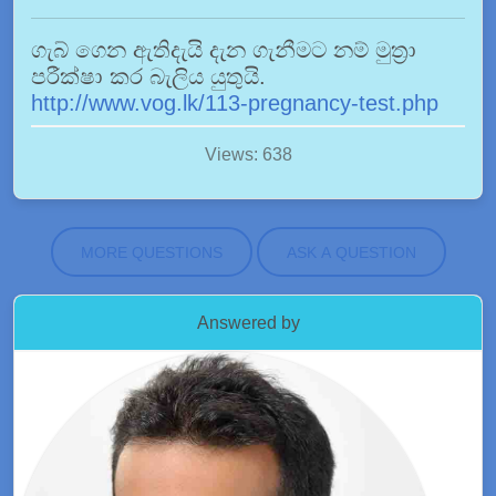
ගැබ් ගෙන ඇතිදැයි දැන ගැනීමට නම් මුත්‍රා
පරීක්ෂා කර බැලිය යුතුයි.
http://www.vog.lk/113-pregnancy-test.php
Views: 638
MORE QUESTIONS
ASK A QUESTION
Answered by