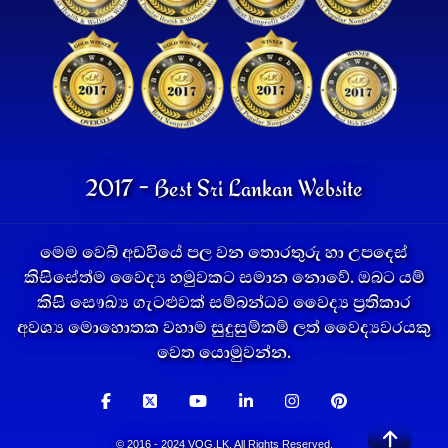
2017 - Best Sri Lankan Website
මෙම වෙබ් අඩවියේ පල වන තොරතුරු හා උපදෙස්
කිසිසේත්ම වෛද්‍ය හමුවකට සමාන නොවේ. ඔබට යම්
කිසි සෞඛ්‍ය ගැටළුවක් සම්බන්ධව වෛද්‍ය ප්‍රතිකාර
අවශ්‍ය මොහොතක වහාම සුදුසුම්කම් ලත් වෛද්‍යවරයකු
වෙත යොමුවන්න.
© 2016 - 2024 VOG.LK. All Rights Reserved.