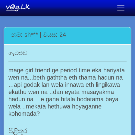
නම: sh*** | වයස: 24
ගැටළුව
mage girl friend ge period time eka hariyata
wen na...beth gaththa eth thama hadun na
...api godak lan wela innawa eth lingikawa
ekathu wen na ..dan eyata masayakma
hadun na ...e gana hitala hodatama baya
wela ..mekata hethuwa hoyaganne
kohomada?
පිළිතුර