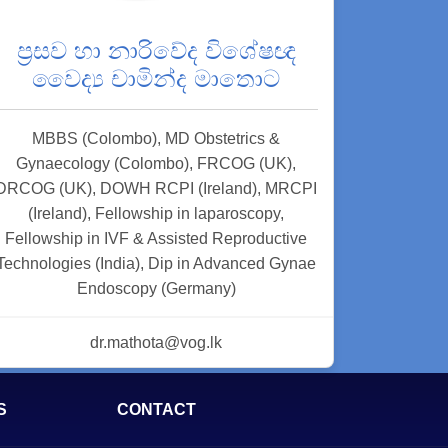
ප්‍රසව හා නාරිවේද විශේෂඥ
වෛද්‍ය චාමින්ද මාතොට
MBBS (Colombo), MD Obstetrics &
Gynaecology (Colombo), FRCOG (UK),
DRCOG (UK), DOWH RCPI (Ireland), MRCPI
(Ireland), Fellowship in laparoscopy,
Fellowship in IVF & Assisted Reproductive
Technologies (India), Dip in Advanced Gynae
Endoscopy (Germany)
dr.mathota@vog.lk
S
CONTACT