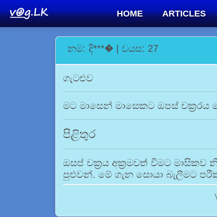
HOME
ARTICLES
නම: දි***� | වයස: 27
ගැටළුව
මට මාසෙන් මාසෙකට ඔපස් චක්‍රරය 
පිළිතුර
ඔසප් චක්‍රය අක්‍රමවත් වීමට මාසිකව 
පුළුවන්. මේ ගැන සොයා බැලීමට පරීක