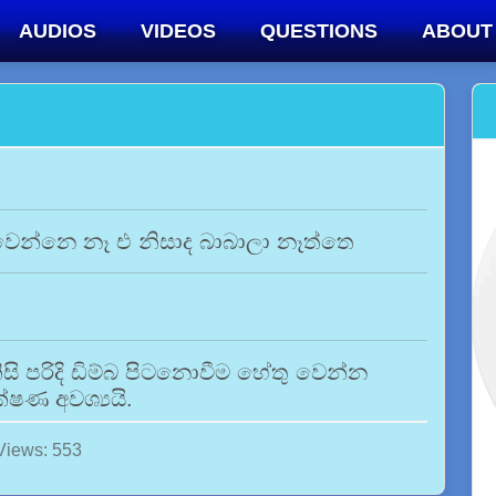
AUDIOS
VIDEOS
QUESTIONS
ABOUT
වෙන්නෙ නෑ එ නිසාද බාබාලා නෑත්තෙ
නිසි පරිදි ඩිම්බ පිටනොවීම හේතු වෙන්න
්ෂණ අවශ්‍යයි.
Views: 553