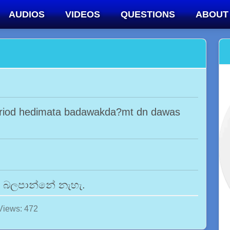
AUDIOS
VIDEOS
QUESTIONS
ABOUT
eriod hedimata badawakda?mt dn dawas
මට බලපාන්නේ නැහැ.
Views: 472