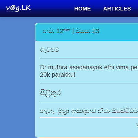
HOME
ARTICLES
නම: 12*** | වයස: 23
ගැටළුව
Dr.muthra asadanayak ethi vima p
20k parakkui
පිළිතුර
නැහැ. මුත්‍රා ආසාදනය නිසා ඔසප්වී