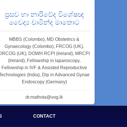
ප්‍රසව හා නාරිවේද විශේෂඥ
වෛද්‍ය චාමින්ද මාතොට
MBBS (Colombo), MD Obstetrics &
Gynaecology (Colombo), FRCOG (UK),
DRCOG (UK), DOWH RCPI (Ireland), MRCPI
(Ireland), Fellowship in laparoscopy,
Fellowship in IVF & Assisted Reproductive
Technologies (India), Dip in Advanced Gynae
Endoscopy (Germany)
dr.mathota@vog.lk
S
CONTACT