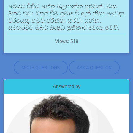
මෙයට විවිධ හේතු බලපාන්න පුළුවන්. මාස
3කට වඩා ඔසප් වීම ප්‍රමාද වී ඇති නිසා වෛද්‍ය
වරයෙකු හමුවී පරීක්ෂා කරවා ගන්න.
සමහරවිට ඔබට ඖෂධ ප්‍රතිකාර අවශ්‍ය වේවි.
Views: 518
MORE QUESTIONS
ASK A QUESTION
Answered by