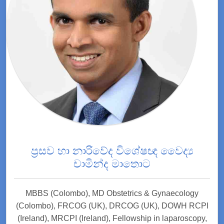
ප්‍රසව හා නාරිවේද විශේෂඥ වෛද්‍ය
චාමින්ද මාතොට
MBBS (Colombo), MD Obstetrics & Gynaecology
(Colombo), FRCOG (UK), DRCOG (UK), DOWH RCPI
(Ireland), MRCPI (Ireland), Fellowship in laparoscopy,