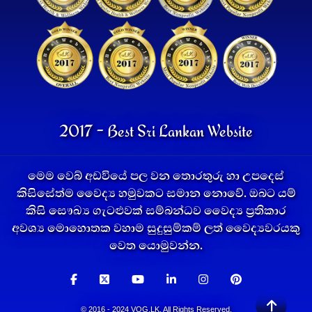
2017 - Best Sri Lankan Website
මෙම වෙබ් අඩවියේ පල වන තොරතුරු හා උපදෙස්
කිසිසේත්ම වෛද්‍ය හමුවකට සමාන නොවේ. ඔබට යම්
කිසි සෞඛ්‍ය ගැටළුවක් සම්බන්ධව වෛද්‍ය ප්‍රතිකාර
අවශ්‍ය මොහොතක වහාම සුදුසුම්කම් ලත් වෛද්‍යවරයකු
වෙත යොමුවන්න.
© 2016 - 2024 VOG.LK. All Rights Reserved.