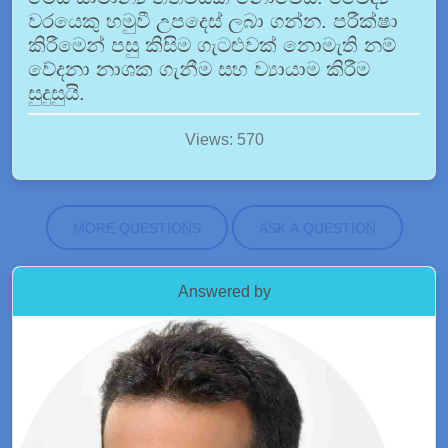
වරයෙකු හමුවී උපදෙස් ලබා ගන්න. පරීක්ෂා
කිරීමෙන් පසු කිසිම ගැටළුවක් නොමැති නම්
වේදනා නාශක ගැනීම සහ ව්‍යායාම කිරීම
සුදුසුයි.
Views: 570
MORE QUESTIONS
ASK A QUESTION
Answered by