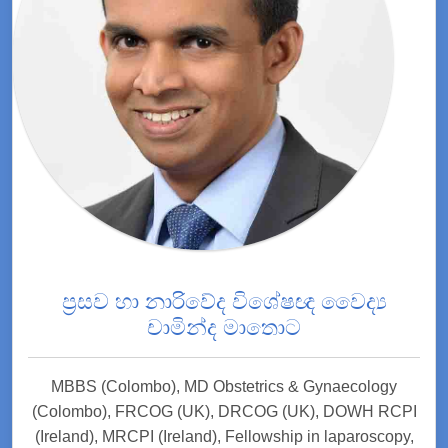
ප්‍රසව හා නාරිවේද විශේෂඥ වෛද්‍ය
චාමින්ද මාතොට
MBBS (Colombo), MD Obstetrics & Gynaecology
(Colombo), FRCOG (UK), DRCOG (UK), DOWH RCPI
(Ireland), MRCPI (Ireland), Fellowship in laparoscopy,