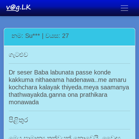
නම: Su*** | වයස: 27
ගැටළුව
Dr seser Baba labunata passe konde
kakkuma nithaeama hadenawa..me amaru
kochchara kalayak thiyeda.meya saamanya
thathwayakda.ganna ona prathikara
monawada
පිළිතුර
මෙය සාමාන්‍ය තත්වයක් නොවෙයි. වෛද්‍ය