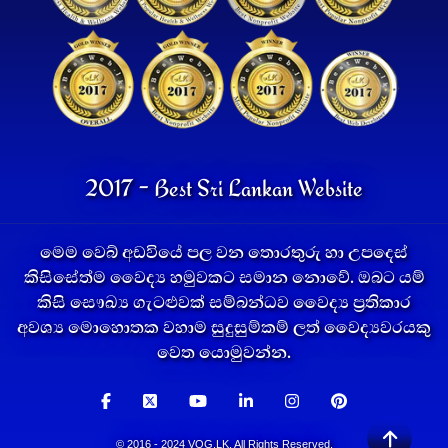
2017 - Best Sri Lankan Website
මෙම වෙබ් අඩවියේ පල වන තොරතුරු හා උපදෙස්
කිසිසේත්ම වෛද්‍ය හමුවකට සමාන නොවේ. ඔබට යම්
කිසි සෞඛ්‍ය ගැටළුවක් සම්බන්ධව වෛද්‍ය ප්‍රතිකාර
අවශ්‍ය මොහොතක වහාම සුදුසුම්කම් ලත් වෛද්‍යවරයකු
වෙත යොමුවන්න.
© 2016 - 2024 VOG.LK. All Rights Reserved.