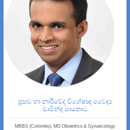
ප්‍රසව හා නාරිවේද විශේෂඥ වෛද්‍ය
චාමින්ද මාතොට
MBBS (Colombo), MD Obstetrics & Gynaecology