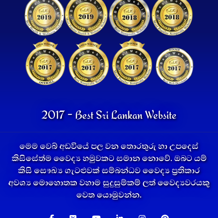
2017 - Best Sri Lankan Website
මෙම වෙබ් අඩවියේ පල වන තොරතුරු හා උපදෙස්
කිසිසේත්ම වෛද්‍ය හමුවකට සමාන නොවේ. ඔබට යම්
කිසි සෞඛ්‍ය ගැටළුවක් සම්බන්ධව වෛද්‍ය ප්‍රතිකාර
අවශ්‍ය මොහොතක වහාම සුදුසුම්කම් ලත් වෛද්‍යවරයකු
වෙත යොමුවන්න.