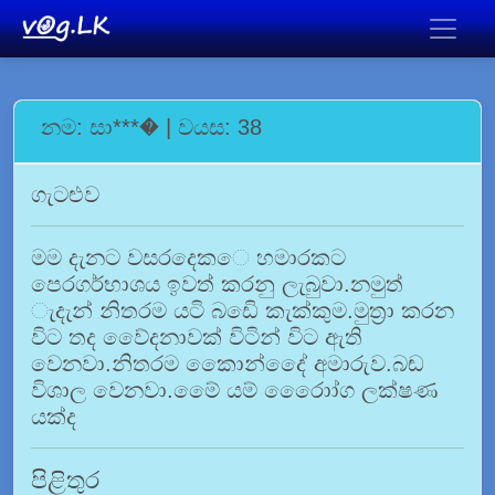
නම: සා***� | වයස: 38
ගැටළුව
මම දැනට වසරදෙක⁣ෙ හමාරකට
පෙරගර්භාශය ඉවත් කරනු ලැබුවා.නමුත්
ැදැන් නිතරම යටි බඩෙි කැක්කුම.මුත්‍රා කරන
විට තද වෙේදනාවක් විටින් විට ඇති
වෙනවා.නිතරම කෙොන්දෙේ අමාරුව.බඬ
විශාල වෙනවා.මෙේ යම් රෙොෝග ලක්ෂණ
යක්ද
පිළිතුර