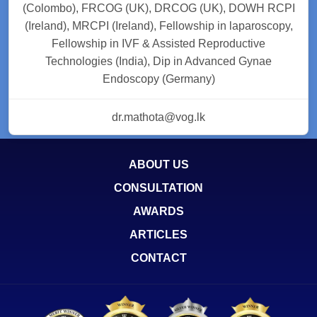
(Colombo), FRCOG (UK), DRCOG (UK), DOWH RCPI
(Ireland), MRCPI (Ireland), Fellowship in laparoscopy,
Fellowship in IVF & Assisted Reproductive
Technologies (India), Dip in Advanced Gynae
Endoscopy (Germany)
dr.mathota@vog.lk
ABOUT US
CONSULTATION
AWARDS
ARTICLES
CONTACT