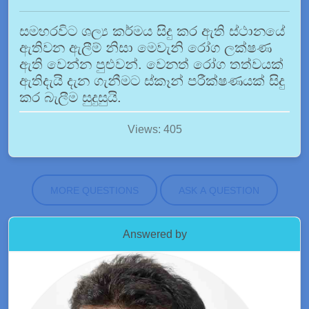
සමහරවිට ශල්‍ය කර්මය සිදු කර ඇති ස්ථානයේ
ඇතිවන ඇලීම් නිසා මෙවැනි රෝග ලක්ෂණ
ඇති වෙන්න පුළුවන්. වෙනත් රෝග තත්වයක්
ඇතිදැයි දැන ගැනීමට ස්කෑන් පරීක්ෂණයක් සිදු
කර බැලීම සුදුසුයි.
Views: 405
MORE QUESTIONS
ASK A QUESTION
Answered by