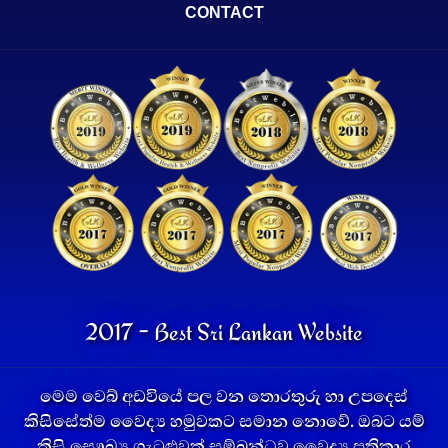
CONTACT
2017 - Best Sri Lankan Website
මෙම වෙබ් අඩවියේ පල වන තොරතුරු හා උපදෙස්
කිසිසේත්ම වෛද්‍ය හමුවකට සමාන නොවේ. ඔබට යම්
කිසි සෞඛ්‍ය ගැටළුවක් සම්බන්ධව වෛද්‍ය ප්‍රතිකාර