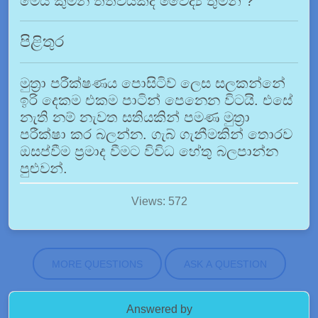
මෙය කුමන තත්වයක්ද වෛද්‍ය තුමනි ?
පිළිතුර
මුත්‍රා පරීක්ෂණය පොසිටිව් ලෙස සලකන්නේ
ඉරි දෙකම එකම පාටින් පෙනෙන විටයි. එසේ
නැති නම් නැවත සතියකින් පමණ මුත්‍රා
පරීක්ෂා කර බලන්න. ගැබ් ගැනීමකින් තොරව
ඔසප්වීම ප්‍රමාද වීමට විවිධ හේතු බලපාන්න
පුළුවන්.
Views: 572
MORE QUESTIONS
ASK A QUESTION
Answered by