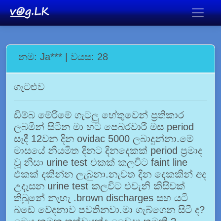
නම: Ja*** | වයස: 28
ගැටළුව
ඩිම්බ මේරිමේ ගැටලු හේතුවෙන් ප්‍රතිකාර
ලබමින් සිටින මා හට පෙබරවාරි මස period
සෑදී 12වන දින ovidac 5000 ලබාදුන්නා.මේ
මාසයේ නියමිත දිනට දිනදෙකක් period ප්‍රමාද
වූ නිසා urine test එකක් කලවිට faint line
එකක් දකින්න ලැබුනා.නැවත දින දෙකකින් අද
උදෑසන urine test කලවිට එවැනි කිසිවක්
තිබුනේ නැහැ .brown discharges සහ යටි
බඩේ වේදනාව පවතිනවා.මා ගැබ්ගෙන සිටී ද?