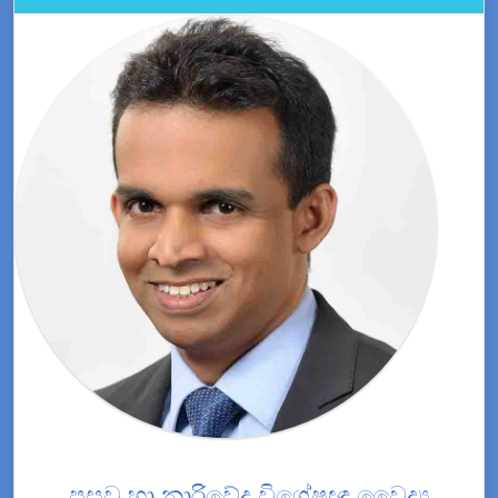
ප්‍රසව හා නාරිවේද විශේෂඥ වෛද්‍ය