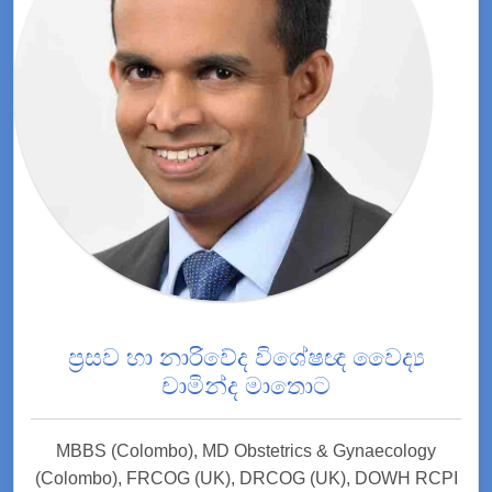
ප්‍රසව හා නාරිවේද විශේෂඥ වෛද්‍ය
චාමින්ද මාතොට
MBBS (Colombo), MD Obstetrics & Gynaecology
(Colombo), FRCOG (UK), DRCOG (UK), DOWH RCPI