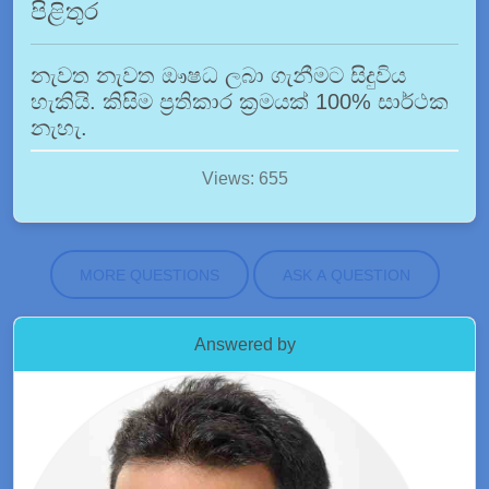
පිළිතුර
නැවත නැවත ඖෂධ ලබා ගැනීමට සිදුවිය
හැකියි. කිසිම ප්‍රතිකාර ක්‍රමයක් 100% සාර්ථක
නැහැ.
Views: 655
MORE QUESTIONS
ASK A QUESTION
Answered by