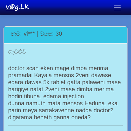
නම: vi*** | වයස: 30
ගැටළුව
doctor scan eken mage dimba merima
pramadai Kayala mensos 2veni dawase
edara dawas 5k tablet gatta.palaweni mase
harigiye natat 2veni mase dimba merima
hodin tibuna. edama injection
dunna.namuth mata mensos Haduna. eka
parin meya sartakavenne nadda doctor?
digatama beheth ganna oneda?