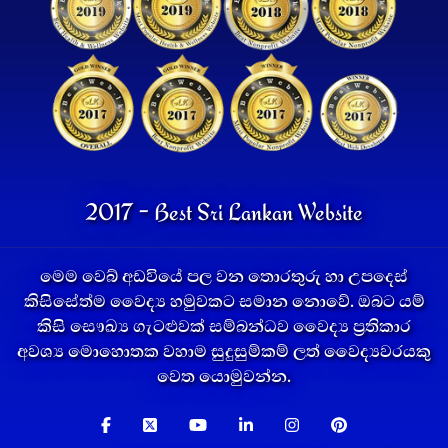
2017 - Best Sri Lankan Website
මෙම වෙබ් අඩවියේ පල වන තොරතුරු හා උපදෙස්
කිසිසේත්ම වෛද්‍ය හමුවකට සමාන නොවේ. ඔබට යම්
කිසි සෞඛ්‍ය ගැටළුවක් සම්බන්ධව වෛද්‍ය ප්‍රතිකාර
අවශ්‍ය මොහොතක වහාම සුදුසුම්කම් ලත් වෛද්‍යවරයකු
වෙත යොමුවන්න.