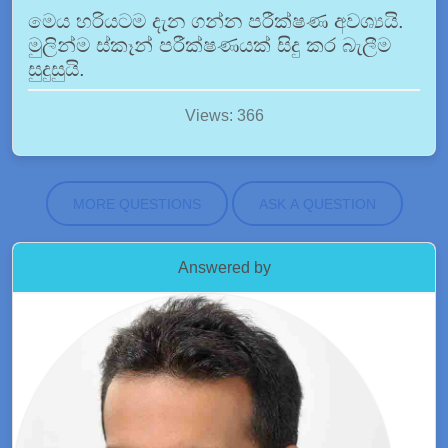
මෙය හරියටම දැන ගන්න පරීක්ෂණ අවශ්‍යයි.
මුලින්ම ස්කෑන් පරීක්ෂණයක් සිදු කර බැලීම
සුදුසුයි.
Views: 366
MORE QUESTIONS
ASK A QUESTION
Answered by