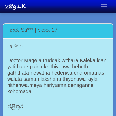
නම: Su*** | වයස: 27
ගැටළුව
Doctor Mage auruddak withara Kaleka idan
yati bade pain ekk thiyenwa.beheth
gaththata newatha hedenwa.endromatrias
walata saman lakshana thiyenawa kiyla
hithenwa.meya hariytama denaganne
kohomada
පිළිතුර