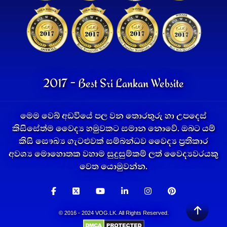
2017 - Best Sri Lankan Website
මෙම වෙබ් අඩවියේ පල වන තොරතුරු හා උපදෙස්
කිසිසේත්ම වෛද්‍ය හමුවකට සමාන නොවේ. ඔබට යම්
කිසි සෞඛ්‍ය ගැටළුවක් සම්බන්ධව වෛද්‍ය ප්‍රතිකාර
අවශ්‍ය මොහොතක වහාම සුදුසුම්කම් ලත් වෛද්‍යවරයකු
වෙත යොමුවන්න.
© 2016 - 2024 VOG.LK. All Rights Reserved.