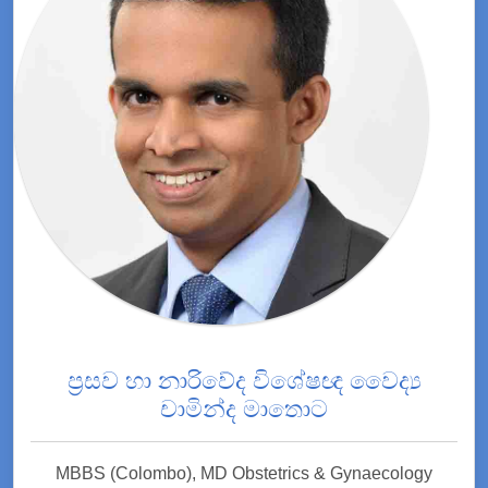
ප්‍රසව හා නාරිවේද විශේෂඥ වෛද්‍ය
චාමින්ද මාතොට
MBBS (Colombo), MD Obstetrics & Gynaecology