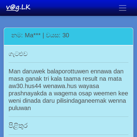
නම: Ma*** | වයස: 30
ගැටළුව
Man daruwek balaporottuwen ennawa dan
masa ganak tri kala taama result na mata
aw30.hus44 wenawa.hus wayasa
prashnayakda a wagema osap weemen kee
weni dinada daru pilisindaganeemak wenna
puluwan
පිළිතුර