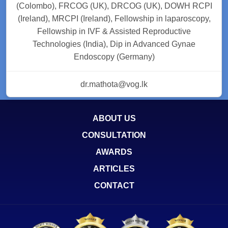
(Colombo), FRCOG (UK), DRCOG (UK), DOWH RCPI
(Ireland), MRCPI (Ireland), Fellowship in laparoscopy,
Fellowship in IVF & Assisted Reproductive
Technologies (India), Dip in Advanced Gynae
Endoscopy (Germany)
dr.mathota@vog.lk
ABOUT US
CONSULTATION
AWARDS
ARTICLES
CONTACT