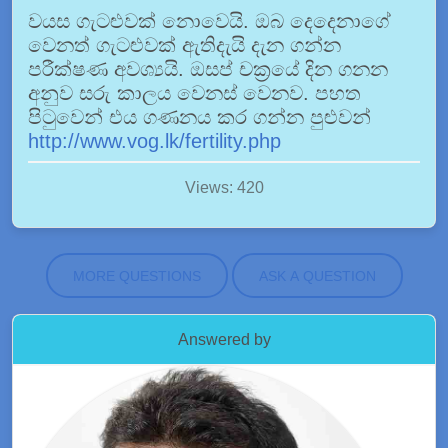
වයස ගැටළුවක් නොවෙයි. ඔබ දෙදෙනාගේ
වෙනත් ගැටළුවක් ඇතිදැයි දැන ගන්න
පරීක්ෂණ අවශ්‍යයි. ඔසප් චක්‍රයේ දින ගනන
අනුව සරු කාලය වෙනස් වෙනව. පහත
පිටුවෙන් එය ගණනය කර ගන්න පුළුවන්
http://www.vog.lk/fertility.php
Views: 420
MORE QUESTIONS
ASK A QUESTION
Answered by