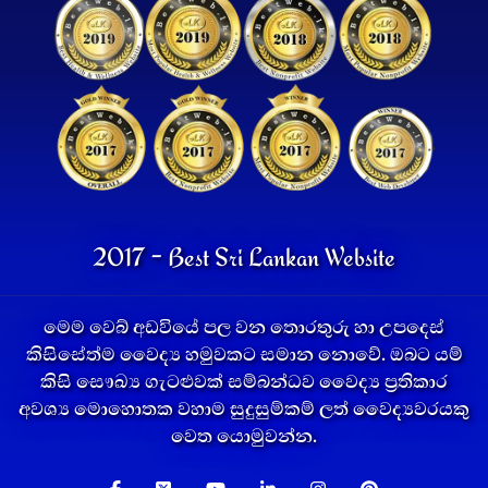
2017 - Best Sri Lankan Website
මෙම වෙබ් අඩවියේ පල වන තොරතුරු හා උපදෙස්
කිසිසේත්ම වෛද්‍ය හමුවකට සමාන නොවේ. ඔබට යම්
කිසි සෞඛ්‍ය ගැටළුවක් සම්බන්ධව වෛද්‍ය ප්‍රතිකාර
අවශ්‍ය මොහොතක වහාම සුදුසුම්කම් ලත් වෛද්‍යවරයකු
වෙත යොමුවන්න.