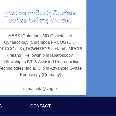
ප්‍රසව හා නාරිවේද විශේෂඥ
වෛද්‍ය චාමින්ද මාතොට
MBBS (Colombo), MD Obstetrics &
Gynaecology (Colombo), FRCOG (UK),
DRCOG (UK), DOWH RCPI (Ireland), MRCPI
(Ireland), Fellowship in laparoscopy,
Fellowship in IVF & Assisted Reproductive
Technologies (India), Dip in Advanced Gynae
Endoscopy (Germany)
dr.mathota@vog.lk
S
CONTACT