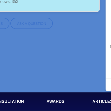
Views: 353
NS
ASK A QUESTION
NSULTATION
AWARDS
ARTICLE