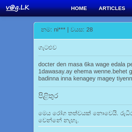
HOME
ARTICLES
නම: ni*** | වයස: 28
ගැටළුව
docter den masa 6ka wage edala p
1dawasay.ay ehema wenne.behet 
badinna inna kenagey magey tiyen
පිළිතුර
මෙය රෝග තත්වයක් නොවෙයි. රුධිර
වෙන්නේ නැහැ.