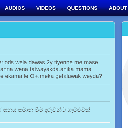
AUDIOS
VIDEOS
QUESTIONS
ABOUT
eriods wela dawas 2y tiyenne.me mase
ganna wena tatwayakda.anika mama
ne ekama le O+.meka getaluwak weyda?
 ඝනය සමාන වීම දරුවන්ට ගැටළුවක්