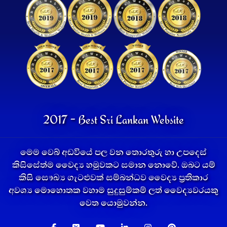
2017 - Best Sri Lankan Website
මෙම වෙබ් අඩවියේ පල වන තොරතුරු හා උපදෙස්
කිසිසේත්ම වෛද්‍ය හමුවකට සමාන නොවේ. ඔබට යම්
කිසි සෞඛ්‍ය ගැටළුවක් සම්බන්ධව වෛද්‍ය ප්‍රතිකාර
අවශ්‍ය මොහොතක වහාම සුදුසුම්කම් ලත් වෛද්‍යවරයකු
වෙත යොමුවන්න.