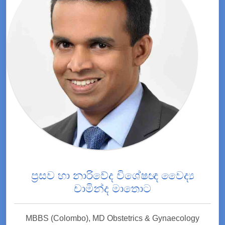
ප්‍රසව හා නාරිවේද විශේෂඥ වෛද්‍ය
චාමින්ද මාතොට
MBBS (Colombo), MD Obstetrics & Gynaecology