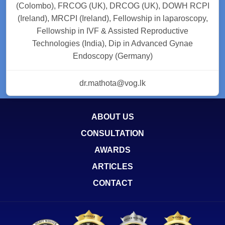
(Colombo), FRCOG (UK), DRCOG (UK), DOWH RCPI
(Ireland), MRCPI (Ireland), Fellowship in laparoscopy,
Fellowship in IVF & Assisted Reproductive
Technologies (India), Dip in Advanced Gynae
Endoscopy (Germany)
dr.mathota@vog.lk
ABOUT US
CONSULTATION
AWARDS
ARTICLES
CONTACT