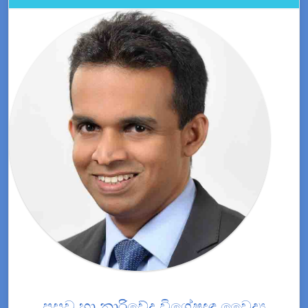
ප්‍රසව හා නාරිවේද විශේෂඥ වෛද්‍ය