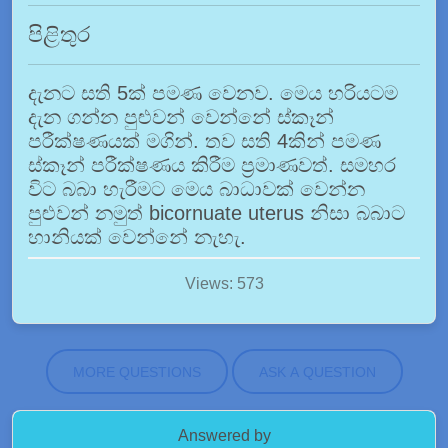
පිළිතුර
දැනට සති 5ක් පමණ වෙනව. මෙය හරියටම
දැන ගන්න පුළුවන් වෙන්නේ ස්කෑන්
පරීක්ෂණයක් මගින්. තව සති 4කින් පමණ
ස්කෑන් පරීක්ෂණය කිරීම ප්‍රමාණවත්. සමහර
විට බබා හැරීමට මෙය බාධාවක් වෙන්න
පුළුවන් නමුත් bicornuate uterus නිසා බබාට
හානියක් වෙන්නේ නැහැ.
Views: 573
MORE QUESTIONS
ASK A QUESTION
Answered by