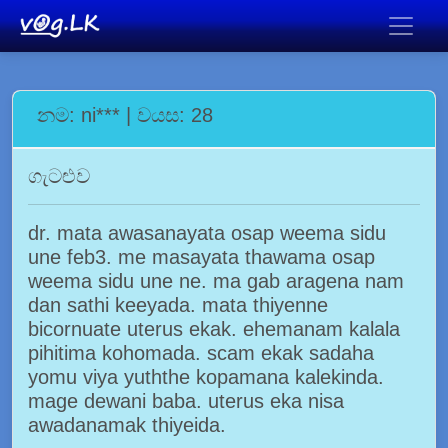
නම: ni*** | වයස: 28
ගැටළුව
dr. mata awasanayata osap weema sidu
une feb3. me masayata thawama osap
weema sidu une ne. ma gab aragena nam
dan sathi keeyada. mata thiyenne
bicornuate uterus ekak. ehemanam kalala
pihitima kohomada. scam ekak sadaha
yomu viya yuththe kopamana kalekinda.
mage dewani baba. uterus eka nisa
awadanamak thiyeida.