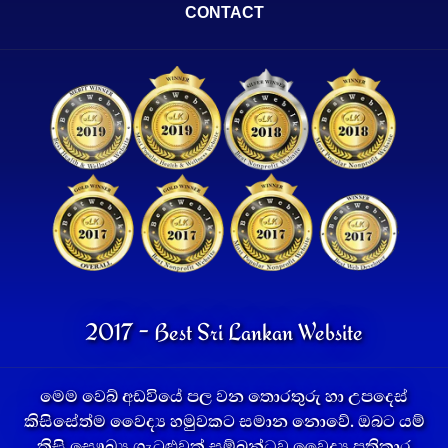
CONTACT
2017 - Best Sri Lankan Website
මෙම වෙබ් අඩවියේ පල වන තොරතුරු හා උපදෙස්
කිසිසේත්ම වෛද්‍ය හමුවකට සමාන නොවේ. ඔබට යම්
කිසි සෞඛ්‍ය ගැටළුවක් සම්බන්ධව වෛද්‍ය ප්‍රතිකාර