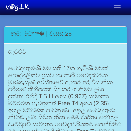
නම: මධ***� | වයස: 28
ගැටළුව
වෛද්‍යතුමණි මම සති 17ක ගැබිණි මවක්,
පෞද්ගලිකව ප්‍රසව හා නාරි වෛද්‍යවරයා
මුණගැසුණු අවස්තාවේ ආහාර අරුචිය නිසා
පරීශණ කිහිපයක් සිදු කර ගැනීමට ලබා
දුන්නා.එහිදී T.S.H අගය (0.927) සාමාන්‍ය
මට්ටමක පැවතුනත් Free T4 අගය (2.35)
ඉහල මට්ටමක පැවතුණා. අදාල වෛද්‍යතුමා
නිවාඩු ලබා සිටින නිසා මෙම වාර්තා රෝහල්
වාට්ටුවේ සාමාන්‍ය වෛද්‍යවරියකට පෙන්වීමට