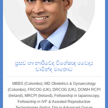
ප්‍රසව හා නාරිවේද විශේෂඥ වෛද්‍ය
චාමින්ද මාතොට
MBBS (Colombo), MD Obstetrics & Gynaecology
(Colombo), FRCOG (UK), DRCOG (UK), DOWH RCPI
(Ireland), MRCPI (Ireland), Fellowship in laparoscopy,
Fellowship in IVF & Assisted Reproductive
Technologies (India), Dip in Advanced Gynae