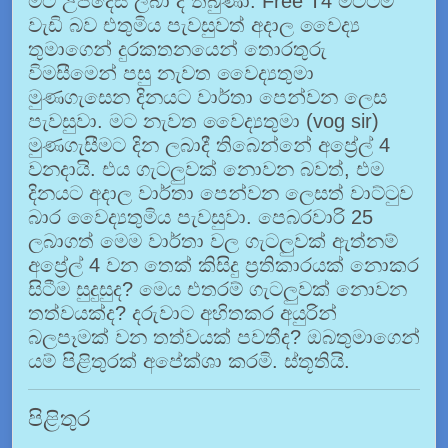
මට උපදෙස් ලබා දී තිබුණා. Free T4 මට්ටම
වැඩි බව එතුමිය පැවසුවත් අදාල වෛද්‍ය
තුමාගෙන් දුරකතනයෙන් තොරතුරු
විමසීමෙන් පසු නැවත වෛද්‍යතුමා
මුණගැසෙන දිනයට වාර්තා පෙන්වන ලෙස
පැවසුවා. මට නැවත වෛද්‍යතුමා (vog sir)
මුණගැසීමට දින ලබාදී තිබෙන්නේ අප්‍රේල් 4
වනදායි. එය ගැටලුවක් නොවන බවත්, එම
දිනයට අදාල වාර්තා පෙන්වන ලෙසත් වාට්ටුව
බාර වෛද්‍යතුමිය පැවසුවා. පෙබරවාරි 25
ලබාගත් මෙම වාර්තා වල ගැටලුවක් ඇත්නම්
අප්‍රේල් 4 වන තෙක් කිසිදු ප්‍රතිකාරයක් නොකර
සිටීම සුදුසුද? මෙය එතරම් ගැටලුවක් නොවන
තත්වයක්ද? දරුවාට අහිතකර අයුරින්
බලපෑමක් වන තත්වයක් පවතීද? ඔබතුමාගෙන්
යම් පිළිතුරක් අපේක්ශා කරමි. ස්තූතියි.
පිළිතුර