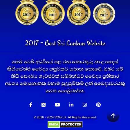
2017 - Best Sri Lankan Website
මෙම වෙබ් අඩවියේ පල වන තොරතුරු හා උපදෙස්
කිසිසේත්ම වෛද්‍ය හමුවකට සමාන නොවේ. ඔබට යම්
කිසි සෞඛ්‍ය ගැටළුවක් සම්බන්ධව වෛද්‍ය ප්‍රතිකාර
අවශ්‍ය මොහොතක වහාම සුදුසුම්කම් ලත් වෛද්‍යවරයකු
වෙත යොමුවන්න.
© 2016 - 2024 VOG.LK. All Rights Reserved.