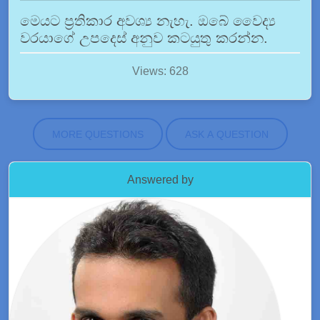
මෙයට ප්‍රතිකාර අවශ්‍ය නැහැ. ඔබේ වෛද්‍ය
වරයාගේ උපදෙස් අනුව කටයුතු කරන්න.
Views: 628
MORE QUESTIONS
ASK A QUESTION
Answered by