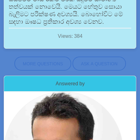
තත්වයක් නොවෙයි. මෙයට හේතුව සොයා
බැලිමට පරීක්ෂණ අවශ්‍යයි. බොහෝවිට මේ
සඳහා ඖෂධ ප්‍රතිකාර අවශ්‍ය වෙනව.
Views: 384
MORE QUESTIONS
ASK A QUESTION
Answered by