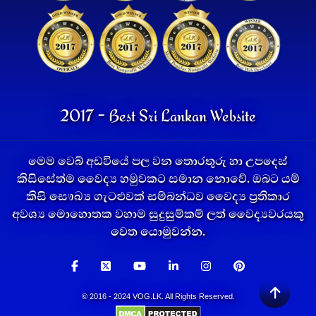
2017 - Best Sri Lankan Website
මෙම වෙබ් අඩවියේ පල වන තොරතුරු හා උපදෙස්
කිසිසේත්ම වෛද්‍ය හමුවකට සමාන නොවේ. ඔබට යම්
කිසි සෞඛ්‍ය ගැටළුවක් සම්බන්ධව වෛද්‍ය ප්‍රතිකාර
අවශ්‍ය මොහොතක වහාම සුදුසුම්කම් ලත් වෛද්‍යවරයකු
වෙත යොමුවන්න.
© 2016 - 2024 VOG.LK. All Rights Reserved.