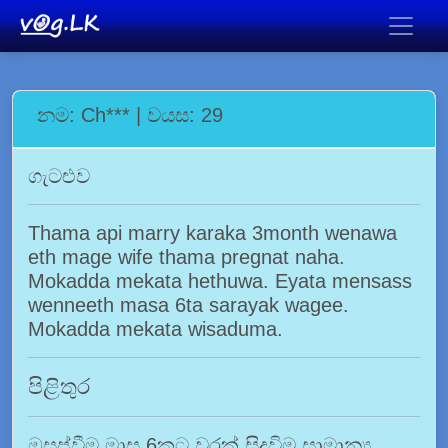
නම: Ch*** | වයස: 29
ගැටළුව
Thama api marry karaka 3month wenawa
eth mage wife thama pregnat naha.
Mokadda mekata hethuwa. Eyata mensass
wenneeth masa 6ta sarayak wagee.
Mokadda mekata wisaduma.
පිළිතුර
ඔසප්වීම මාස 6කට වරක් සිදුවිම සාමාන්‍ය