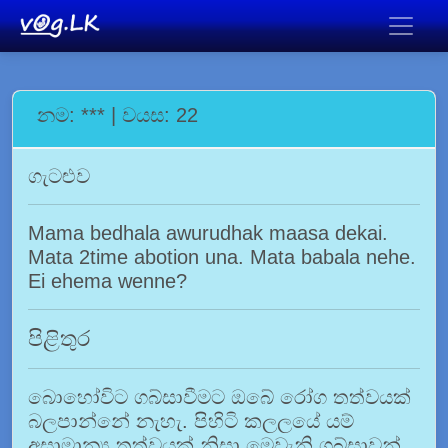
නම: *** | වයස: 22
ගැටළුව
Mama bedhala awurudhak maasa dekai.
Mata 2time abotion una. Mata babala nehe.
Ei ehema wenne?
පිළිතුර
බොහෝවිට ගබ්සාවීමට ඔබේ රෝග තත්වයක්
බලපාන්නේ නැහැ. පිහිටි කලලයේ යම්
අසාමාන්‍ය තත්වයක් නිසා මෙවැනි ගබ්සාවන්