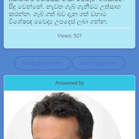
සිදු වෙන්නේ. නැවත ගැබ් ගැනීමට උත්සාහ
කරන්න. ගැබ් ගත් බව දැන ගත් වහාම
විශේෂඥ වෛද්‍ය උපදෙස් ලබා ගන්න.
Views: 507
MORE QUESTIONS
ASK A QUESTION
Answered by