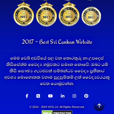
2017 - Best Sri Lankan Website
මෙම වෙබ් අඩවියේ පල වන තොරතුරු හා උපදෙස්
කිසිසේත්ම වෛද්‍ය හමුවකට සමාන නොවේ. ඔබට යම්
කිසි සෞඛ්‍ය ගැටළුවක් සම්බන්ධව වෛද්‍ය ප්‍රතිකාර
අවශ්‍ය මොහොතක වහාම සුදුසුම්කම් ලත් වෛද්‍යවරයකු
වෙත යොමුවන්න.
© 2016 - 2024 VOG.LK. All Rights Reserved.