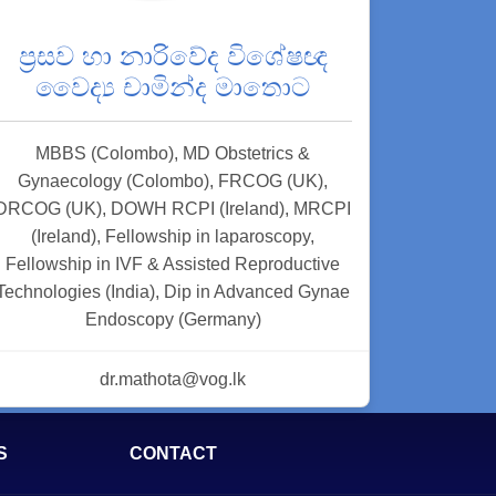
ප්‍රසව හා නාරිවේද විශේෂඥ
වෛද්‍ය චාමින්ද මාතොට
MBBS (Colombo), MD Obstetrics &
Gynaecology (Colombo), FRCOG (UK),
DRCOG (UK), DOWH RCPI (Ireland), MRCPI
(Ireland), Fellowship in laparoscopy,
Fellowship in IVF & Assisted Reproductive
Technologies (India), Dip in Advanced Gynae
Endoscopy (Germany)
dr.mathota@vog.lk
S
CONTACT