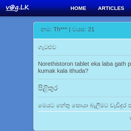
HOME
ARTICLES
නම: Th*** | වයස: 21
ගැටළුව
Norethistoron tablet eka laba gath
kumak kala ithuda?
පිළිතුර
මෙයට හේතු සොයා බැලීමට වැඩිදුර පර