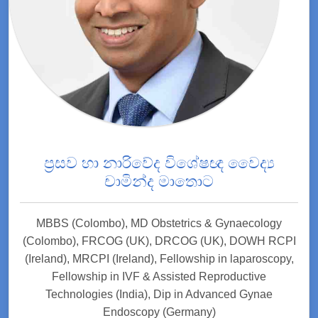
ප්‍රසව හා නාරිවේද විශේෂඥ වෛද්‍ය
චාමින්ද මාතොට
MBBS (Colombo), MD Obstetrics & Gynaecology
(Colombo), FRCOG (UK), DRCOG (UK), DOWH RCPI
(Ireland), MRCPI (Ireland), Fellowship in laparoscopy,
Fellowship in IVF & Assisted Reproductive
Technologies (India), Dip in Advanced Gynae
Endoscopy (Germany)