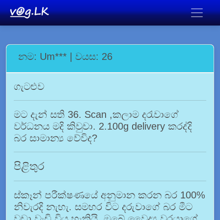
නම: Um*** | වයස: 26
ගැටළුව
මට දැන් සති 36. Scan ,කලාම දරැවාගේ
වර්ධනය මදි කිවුවා. 2.100g delivery කරද්දි
බර සාමාන්‍ය වේවිද?
පිළිතුර
ස්කෑන් පරීක්ෂණයේ අනුමාන කරන බර 100%
නිවැරදි නැහැ. සමහර විට දරුවාගේ බර මීට
වඩා වැඩි විය හැකියි. ඔබේ වෛද්‍ය වරයාගේ