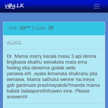
නම: Sa*** | වයස: 28
ගැටළුව
Dr. Mama marry karala masa 3.api denna
lingikawa ekathu wenakota mata ema
feeling eka danenna godak wela
yanawa.eth .eyata ikmanata shukranu pita
wenawa. Mama sathutui wenne na.meya
gab ganimata prashnayakda?manda mama
babek balaaporoththuwen inne. Please
answer##