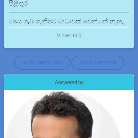
පිළිතුර
මෙය ගැබ් ගැනීමට බාධාවක් වෙන්නේ නැහැ.
Views: 600
MORE QUESTIONS
ASK A QUESTION
Answered by