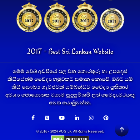
2017 - Best Sri Lankan Website
මෙම වෙබ් අඩවියේ පල වන තොරතුරු හා උපදෙස්
කිසිසේත්ම වෛද්‍ය හමුවකට සමාන නොවේ. ඔබට යම්
කිසි සෞඛ්‍ය ගැටළුවක් සම්බන්ධව වෛද්‍ය ප්‍රතිකාර
අවශ්‍ය මොහොතක වහාම සුදුසුම්කම් ලත් වෛද්‍යවරයකු
වෙත යොමුවන්න.
© 2016 - 2024 VOG.LK. All Rights Reserved.