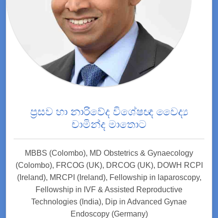
ප්‍රසව හා නාරිවේද විශේෂඥ වෛද්‍ය
චාමින්ද මාතොට
MBBS (Colombo), MD Obstetrics & Gynaecology
(Colombo), FRCOG (UK), DRCOG (UK), DOWH RCPI
(Ireland), MRCPI (Ireland), Fellowship in laparoscopy,
Fellowship in IVF & Assisted Reproductive
Technologies (India), Dip in Advanced Gynae
Endoscopy (Germany)