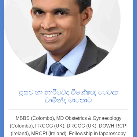
ප්‍රසව හා නාරිවේද විශේෂඥ වෛද්‍ය
චාමින්ද මාතොට
MBBS (Colombo), MD Obstetrics & Gynaecology
(Colombo), FRCOG (UK), DRCOG (UK), DOWH RCPI
(Ireland), MRCPI (Ireland), Fellowship in laparoscopy,