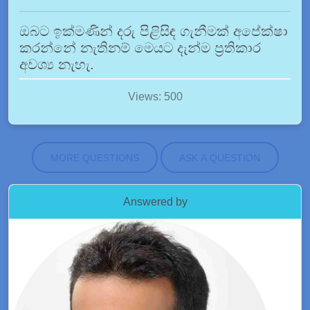
ඔබට ඉක්මණින් දරු පිළිසිඳ ගැනීමක් අපේක්ෂා
කරන්නේ නැතිනම් මෙයට දැන්ම ප්‍රතිකාර
අවශ්‍ය නැහැ.
Views: 500
MORE QUESTIONS
ASK A QUESTION
Answered by