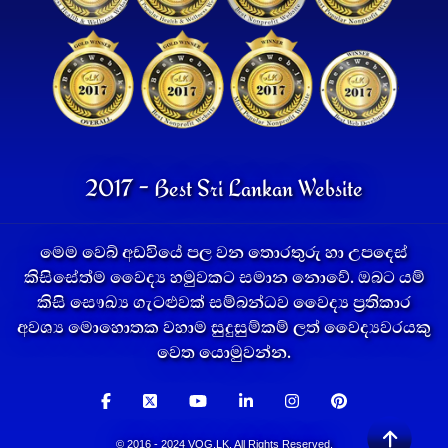
2017 - Best Sri Lankan Website
මෙම වෙබ් අඩවියේ පල වන තොරතුරු හා උපදෙස්
කිසිසේත්ම වෛද්‍ය හමුවකට සමාන නොවේ. ඔබට යම්
කිසි සෞඛ්‍ය ගැටළුවක් සම්බන්ධව වෛද්‍ය ප්‍රතිකාර
අවශ්‍ය මොහොතක වහාම සුදුසුම්කම් ලත් වෛද්‍යවරයකු
වෙත යොමුවන්න.
© 2016 - 2024 VOG.LK. All Rights Reserved.