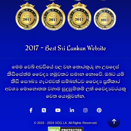
2017 - Best Sri Lankan Website
මෙම වෙබ් අඩවියේ පල වන තොරතුරු හා උපදෙස්
කිසිසේත්ම වෛද්‍ය හමුවකට සමාන නොවේ. ඔබට යම්
කිසි සෞඛ්‍ය ගැටළුවක් සම්බන්ධව වෛද්‍ය ප්‍රතිකාර
අවශ්‍ය මොහොතක වහාම සුදුසුම්කම් ලත් වෛද්‍යවරයකු
වෙත යොමුවන්න.
© 2016 - 2024 VOG.LK. All Rights Reserved.