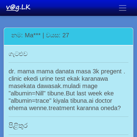
නම: Ma*** | වයස: 27
ගැටළුව
dr. mama mama danata masa 3k pregent .
clinic ekedi urine test ekak karanawa
masekata dawasak.muladi mage
"albumin=Nill" tibune.But last week eke
"albumin=trace" kiyala tibuna.ai doctor
ehema wenne.treatment karanna oneda?
පිළිතුර