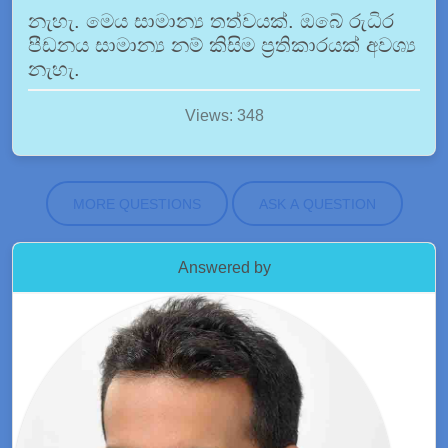
නැහැ. මෙය සාමාන්‍ය තත්වයක්. ඔබේ රුධිර
පීඩනය සාමාන්‍ය නම් කිසිම ප්‍රතිකාරයක් අවශ්‍ය
නැහැ.
Views: 348
MORE QUESTIONS
ASK A QUESTION
Answered by