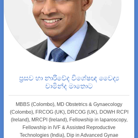
ප්‍රසව හා නාරිවේද විශේෂඥ වෛද්‍ය
චාමින්ද මාතොට
MBBS (Colombo), MD Obstetrics & Gynaecology
(Colombo), FRCOG (UK), DRCOG (UK), DOWH RCPI
(Ireland), MRCPI (Ireland), Fellowship in laparoscopy,
Fellowship in IVF & Assisted Reproductive
Technologies (India), Dip in Advanced Gynae