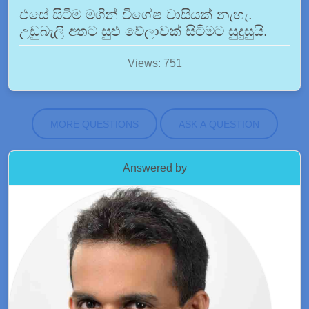
එසේ සිටීම මගින් විශේෂ වාසියක් නැහැ.
උඩුබැලි අතට සුළු වේලාවක් සිටීමට සුදුසුයි.
Views: 751
MORE QUESTIONS
ASK A QUESTION
Answered by