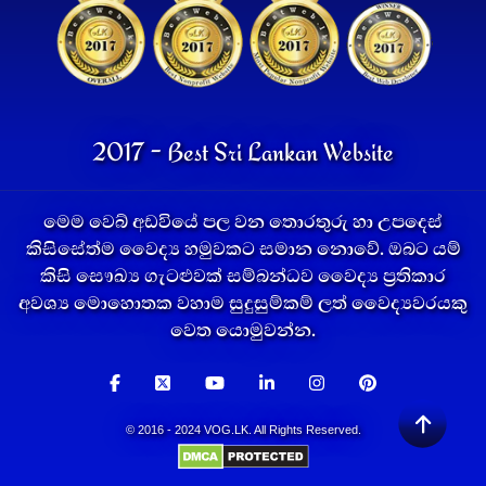
2017 - Best Sri Lankan Website
මෙම වෙබ් අඩවියේ පල වන තොරතුරු හා උපදෙස්
කිසිසේත්ම වෛද්‍ය හමුවකට සමාන නොවේ. ඔබට යම්
කිසි සෞඛ්‍ය ගැටළුවක් සම්බන්ධව වෛද්‍ය ප්‍රතිකාර
අවශ්‍ය මොහොතක වහාම සුදුසුම්කම් ලත් වෛද්‍යවරයකු
වෙත යොමුවන්න.
© 2016 - 2024 VOG.LK. All Rights Reserved.