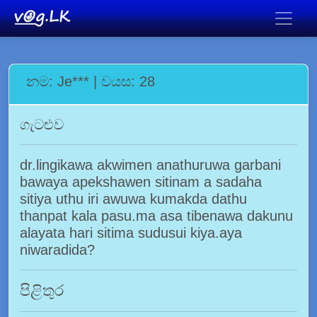
නම: Je*** | වයස: 28
ගැටළුව
dr.lingikawa akwimen anathuruwa garbani
bawaya apekshawen sitinam a sadaha
sitiya uthu iri awuwa kumakda dathu
thanpat kala pasu.ma asa tibenawa dakunu
alayata hari sitima sudusui kiya.aya
niwaradida?
පිළිතුර