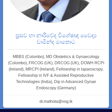
ප්‍රසව හා නාරිවේද විශේෂඥ වෛද්‍ය
චාමින්ද මාතොට
MBBS (Colombo), MD Obstetrics & Gynaecology
(Colombo), FRCOG (UK), DRCOG (UK), DOWH RCPI
(Ireland), MRCPI (Ireland), Fellowship in laparoscopy,
Fellowship in IVF & Assisted Reproductive
Technologies (India), Dip in Advanced Gynae
Endoscopy (Germany)
dr.mathota@vog.lk