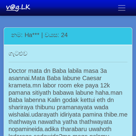
නම: Ha*** | වයස: 24
ගැටළුව
Doctor mata dn Baba labila masa 3a
asannai.Mata Baba labune Caesar
krameta.mn labor room eke paya 12k
pamana sitiyath babawa labune haha.man
Baba labenna Kalin godak kettui eth dn
shariraya thibunu pramanayata wada
wishalai.udarayath idiriyata pamina thibe.me
thathwaya nawatha yatha thathwayata
nopamineida.adika tharabaru uwahoth