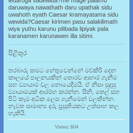
ledaroga sadewida?me mage palamu
daruwaya.nawathath daru upathak sidu
uwahoth eyath Caesar kramayatama sidu
wewida?Caesar kirimen pasu salakilimath
wiya yuthu karunu pilibada lipiyak pala
karanamen karunawen illa sitimi.
පිළිතුර
තරබාරු කමට හේතුවෙන්නේ මව්කිරි දෙන
කාලයේ පාලනයකින් තොරව ආහාර ගැනීම
සහ ව්‍යායාම වල නොයෙදීමයි. ඒ නිසා සුදුසු
ව්‍යායාමයක් ආරම්භ කරන්න. සීනි, තෙල් සහ
පිටි කෑම අධික ලෙස ගැනීමෙන් වලකින්න.
නැවත සාමාන්‍ය දරු ප්‍රසූතියකට උත්සාහ කල
හැකියි.
Views: 604