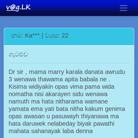
නම: Ka*** | වයස: 22
ගැටළුව
Dr sir , mama marry karala danata awrudu
3 wenawa thawama apita babala ne .
Kisima widiyakin opas vima pama wida
nomatha nisi akarayen sidu wenawa
namuth ma hata nitharama wamane
yamata ema yati bata nitha kakum genima
opas awasan u pasuwayh thiyanawa ma
hata daruwek nelabeday biyak pawathi
mahata sahanayak laba denna