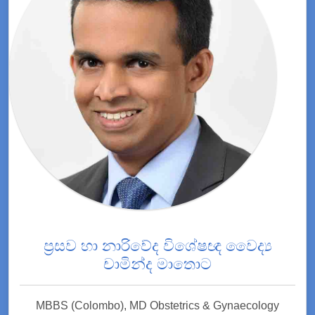
ප්‍රසව හා නාරිවේද විශේෂඥ වෛද්‍ය
චාමින්ද මාතොට
MBBS (Colombo), MD Obstetrics & Gynaecology