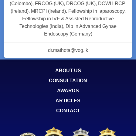
(Colombo), FRCOG (UK), DRCOG (UK), DOWH RCPI
(Ireland), MRCPI (Ireland), Fellowship in laparoscopy,
Fellowship in IVF & Assisted Reproductive
Technologies (India), Dip in Advanced Gynae
Endoscopy (Germany)
dr.mathota@vog.lk
ABOUT US
CONSULTATION
AWARDS
ARTICLES
CONTACT