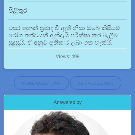
පිළිතුර
වසර තුනක් ප්‍රමාද වී ඇති නිසා ඔබේ කිසියම්
රෝග තත්වයක් ඇතිදැයි පරීක්ෂා කර බැලීම
සුදුසුයි. ඒ අනුව ප්‍රතිකාර ලබා ගත හැකියි.
Views: 499
MORE QUESTIONS
ASK A QUESTION
Answered by