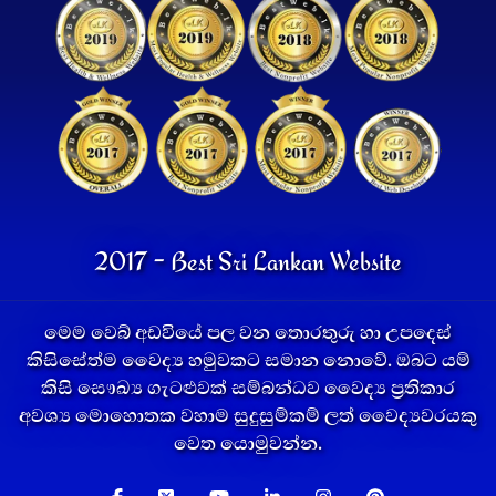
2017 - Best Sri Lankan Website
මෙම වෙබ් අඩවියේ පල වන තොරතුරු හා උපදෙස්
කිසිසේත්ම වෛද්‍ය හමුවකට සමාන නොවේ. ඔබට යම්
කිසි සෞඛ්‍ය ගැටළුවක් සම්බන්ධව වෛද්‍ය ප්‍රතිකාර
අවශ්‍ය මොහොතක වහාම සුදුසුම්කම් ලත් වෛද්‍යවරයකු
වෙත යොමුවන්න.