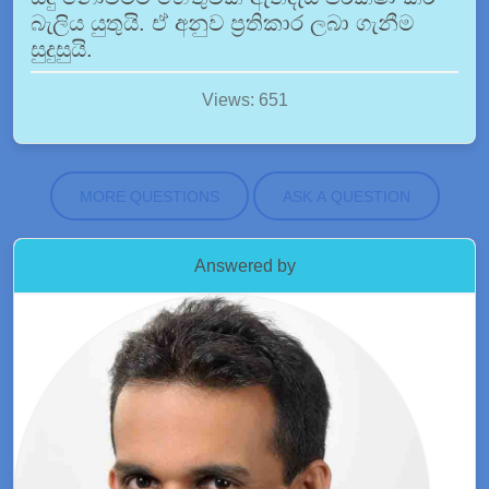
බැලිය යුතුයි. ඒ අනුව ප්‍රතිකාර ලබා ගැනීම
සුදුසුයි.
Views: 651
MORE QUESTIONS
ASK A QUESTION
Answered by