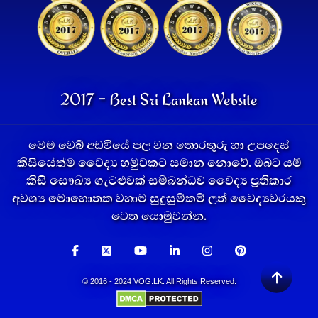
2017 - Best Sri Lankan Website
මෙම වෙබ් අඩවියේ පල වන තොරතුරු හා උපදෙස්
කිසිසේත්ම වෛද්‍ය හමුවකට සමාන නොවේ. ඔබට යම්
කිසි සෞඛ්‍ය ගැටළුවක් සම්බන්ධව වෛද්‍ය ප්‍රතිකාර
අවශ්‍ය මොහොතක වහාම සුදුසුම්කම් ලත් වෛද්‍යවරයකු
වෙත යොමුවන්න.
© 2016 - 2024 VOG.LK. All Rights Reserved.