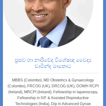
ප්‍රසව හා නාරිවේද විශේෂඥ වෛද්‍ය
චාමින්ද මාතොට
MBBS (Colombo), MD Obstetrics & Gynaecology
(Colombo), FRCOG (UK), DRCOG (UK), DOWH RCPI
(Ireland), MRCPI (Ireland), Fellowship in laparoscopy,
Fellowship in IVF & Assisted Reproductive
Technologies (India), Dip in Advanced Gynae