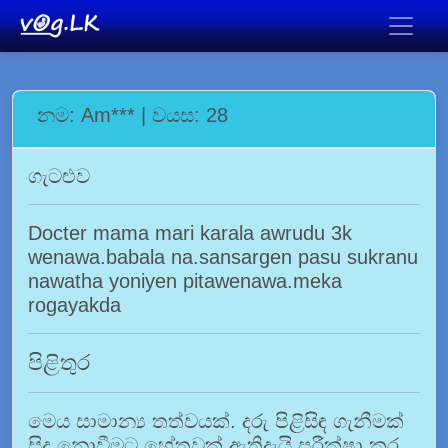
නම: Am*** | වයස: 28
ගැටළුව
Docter mama mari karala awrudu 3k
wenawa.babala na.sansargen pasu sukranu
nawatha yoniyen pitawenawa.meka
rogayakda
පිළිතුර
මෙය සාමාන්‍ය තත්වයක්. දරු පිළිසිඳ ගැනීමක්
සිදු නොවීමට හේතුවක් ඇතිදැයි පරීක්ෂා කර