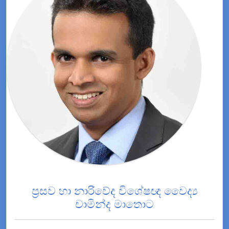
ප්‍රසව හා නාරිවේද විශේෂඥ වෛද්‍ය
චාමින්ද මාතොට