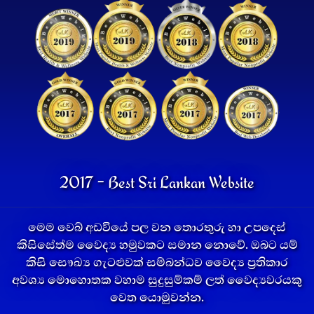
2017 - Best Sri Lankan Website
මෙම වෙබ් අඩවියේ පල වන තොරතුරු හා උපදෙස්
කිසිසේත්ම වෛද්‍ය හමුවකට සමාන නොවේ. ඔබට යම්
කිසි සෞඛ්‍ය ගැටළුවක් සම්බන්ධව වෛද්‍ය ප්‍රතිකාර
අවශ්‍ය මොහොතක වහාම සුදුසුම්කම් ලත් වෛද්‍යවරයකු
වෙත යොමුවන්න.