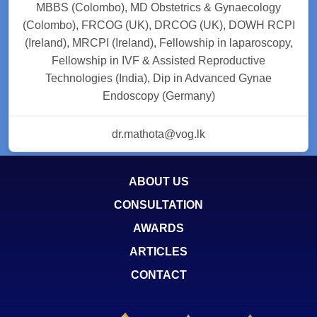
MBBS (Colombo), MD Obstetrics & Gynaecology
(Colombo), FRCOG (UK), DRCOG (UK), DOWH RCPI
(Ireland), MRCPI (Ireland), Fellowship in laparoscopy,
Fellowship in IVF & Assisted Reproductive
Technologies (India), Dip in Advanced Gynae
Endoscopy (Germany)
dr.mathota@vog.lk
ABOUT US
CONSULTATION
AWARDS
ARTICLES
CONTACT