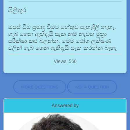
පිළිතුර
ඔසප් වීම ප්‍රමාද වීමට හේතුව පැහැදිලි නැහැ.
ගැබ් ගෙන ඇතිදැයි සැක නම් නැවත මුත්‍රා
පරීක්ෂා කර බලන්න. මෙම රෝග ලක්ෂණ
වලින් ගැබ් ගෙන ඇතිදැයි සැක කරන්න බැහැ
Views: 560
MORE QUESTIONS
ASK A QUESTION
Answered by