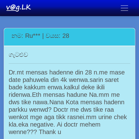
නම: Ru*** | වයස: 28
ගැටළුව
Dr.mt mensas hadenne din 28 n.me mase
date pahuwela din 4k wenwa.sarin saret
bade kakkum enwa.kalkul deke ikili
ridenwa.Eth mensas hadune Na.mm me
dws tike nawa.Nana Kota mensas hadenn
parkku wenwd? Doctr me dws tike raa
wenkot mge aga tikk rasnei.mm urine chek
kla.eka negative. Ai doctr mehem
wenne??? Thank u