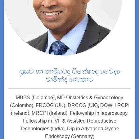
ප්‍රසව හා නාරිවේද විශේෂඥ වෛද්‍ය
චාමින්ද මාතොට
MBBS (Colombo), MD Obstetrics & Gynaecology
(Colombo), FRCOG (UK), DRCOG (UK), DOWH RCPI
(Ireland), MRCPI (Ireland), Fellowship in laparoscopy,
Fellowship in IVF & Assisted Reproductive
Technologies (India), Dip in Advanced Gynae
Endoscopy (Germany)