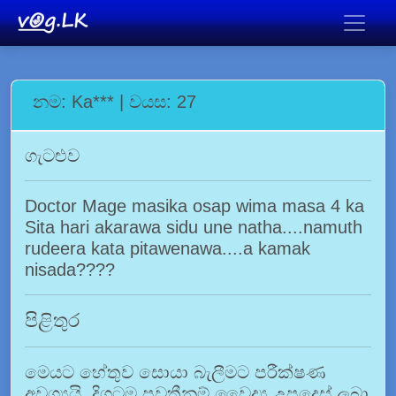
නම: Ka*** | වයස: 27
ගැටළුව
Doctor Mage masika osap wima masa 4 ka
Sita hari akarawa sidu une natha....namuth
rudeera kata pitawenawa....a kamak
nisada????
පිළිතුර
මෙයට හේතුව සොයා බැලීමට පරීක්ෂණ
අවශ්‍යයි. දිගටම පවතීනම් වෛද්‍ය උපදෙස් ලබා