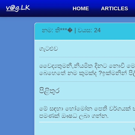
HOME
ARTICLES
නම: ති***� | වයස: 24
ගැටළුව
වෛද්‍යතුමනී,නියමිත දිනට නොවී මෙ
බෙහෙතේ නම කුමක්ද ?ඉක්මනින් පිල
පිළිතුර
මේ සඳහා හෝමෝන පෙති වර්ගයක් භා
පමණක් ඖෂධ ලබා ගන්න.