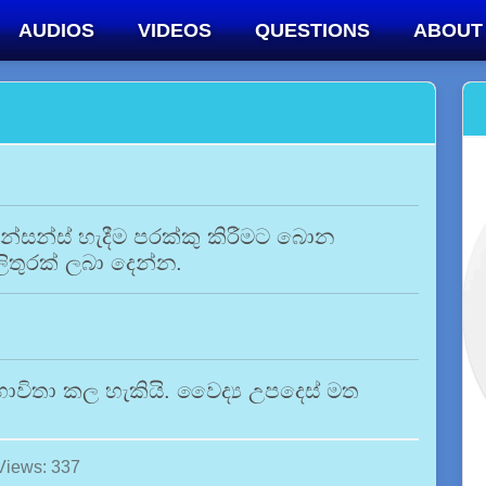
AUDIOS
VIDEOS
QUESTIONS
ABOUT
න්සන්ස් හැදීම පරක්කු කිරීමට බොන
ිතුරක් ලබා දෙන්න.
විතා කල හැකියි. වෛද්‍ය උපදෙස් මත
Views: 337