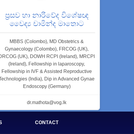
ප්‍රසව හා නාරිවේද විශේෂඥ
වෛද්‍ය චාමින්ද මාතොට
MBBS (Colombo), MD Obstetrics &
Gynaecology (Colombo), FRCOG (UK),
DRCOG (UK), DOWH RCPI (Ireland), MRCPI
(Ireland), Fellowship in laparoscopy,
Fellowship in IVF & Assisted Reproductive
Technologies (India), Dip in Advanced Gynae
Endoscopy (Germany)
dr.mathota@vog.lk
S
CONTACT