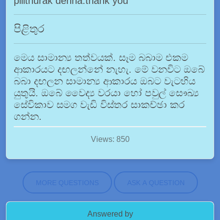
pilithurak denna.thank you
පිළිතුර
මෙය සාමාන්‍ය තත්වයක්. සෑම බබාම එකම
ආකාරයට දඟලන්නේ නැහැ. මේ වනවිට ඔබේ
බබා දඟලන සාමාන්‍ය ආකාරය ඔබට වැටහිය
යුතුයි. ඔබේ වෛද්‍ය වරයා හෝ පවුල් සෞඛ්‍ය
සේවිකාව සමග වැඩි විස්තර සාකච්ඡා කර
ගන්න.
Views: 850
MORE QUESTIONS
ASK A QUESTION
Answered by