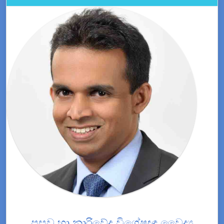
ප්‍රසව හා නාරිවේද විශේෂඥ වෛද්‍ය