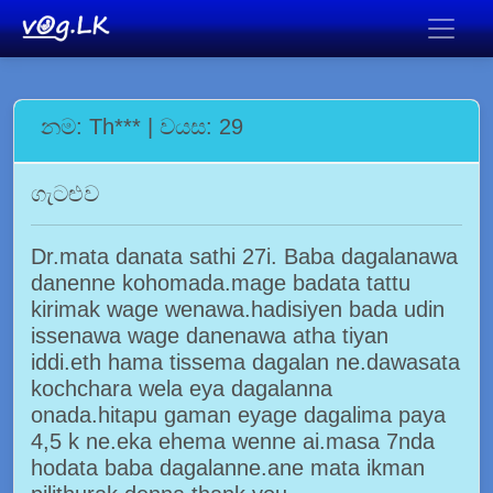
නම: Th*** | වයස: 29
ගැටළුව
Dr.mata danata sathi 27i. Baba dagalanawa
danenne kohomada.mage badata tattu
kirimak wage wenawa.hadisiyen bada udin
issenawa wage danenawa atha tiyan
iddi.eth hama tissema dagalan ne.dawasata
kochchara wela eya dagalanna
onada.hitapu gaman eyage dagalima paya
4,5 k ne.eka ehema wenne ai.masa 7nda
hodata baba dagalanne.ane mata ikman