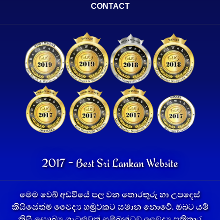
CONTACT
2017 - Best Sri Lankan Website
මෙම වෙබ් අඩවියේ පල වන තොරතුරු හා උපදෙස්
කිසිසේත්ම වෛද්‍ය හමුවකට සමාන නොවේ. ඔබට යම්
කිසි සෞඛ්‍ය ගැටළුවක් සම්බන්ධව වෛද්‍ය ප්‍රතිකාර