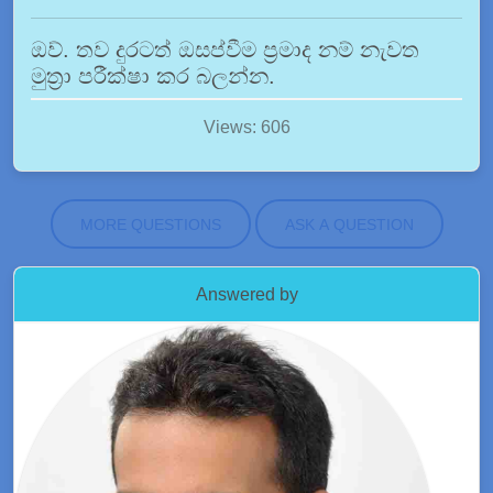
ඔව්. තව දුරටත් ඔසප්වීම ප්‍රමාද නම් නැවත
මුත්‍රා පරීක්ෂා කර බලන්න.
Views: 606
MORE QUESTIONS
ASK A QUESTION
Answered by