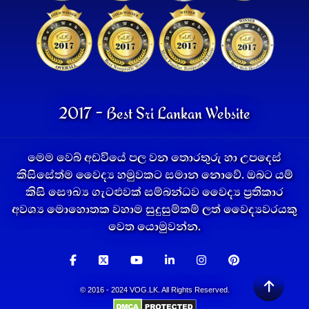
2017 - Best Sri Lankan Website
මෙම වෙබ් අඩවියේ පල වන තොරතුරු හා උපදෙස්
කිසිසේත්ම වෛද්‍ය හමුවකට සමාන නොවේ. ඔබට යම්
කිසි සෞඛ්‍ය ගැටළුවක් සම්බන්ධව වෛද්‍ය ප්‍රතිකාර
අවශ්‍ය මොහොතක වහාම සුදුසුම්කම් ලත් වෛද්‍යවරයකු
වෙත යොමුවන්න.
© 2016 - 2024 VOG.LK. All Rights Reserved.