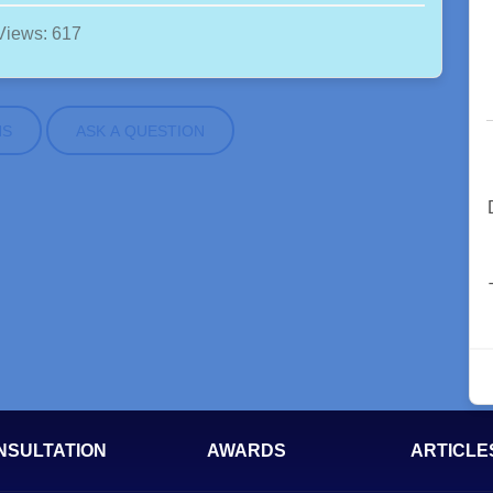
Views: 617
NS
ASK A QUESTION
NSULTATION
AWARDS
ARTICLE