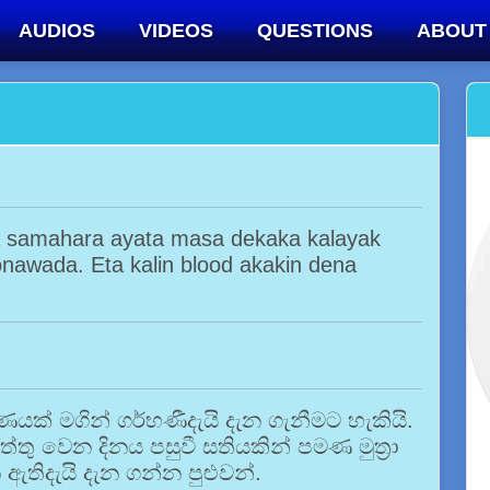
AUDIOS
VIDEOS
QUESTIONS
ABOUT
a samahara ayata masa dekaka kalayak
awada. Eta kalin blood akakin dena
ෂණයක් මගින් ගර්භණීදැයි දැන ගැනීමට හැකියි.
ු වෙන දිනය පසුවී සතියකින් පමණ මුත්‍රා
ඇතිදැයි දැන ගන්න පුළුවන්.