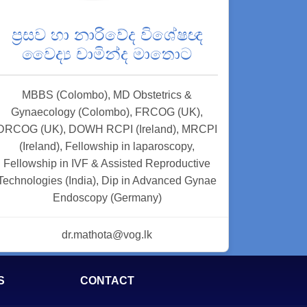
ප්‍රසව හා නාරිවේද විශේෂඥ
වෛද්‍ය චාමින්ද මාතොට
MBBS (Colombo), MD Obstetrics &
Gynaecology (Colombo), FRCOG (UK),
DRCOG (UK), DOWH RCPI (Ireland), MRCPI
(Ireland), Fellowship in laparoscopy,
Fellowship in IVF & Assisted Reproductive
Technologies (India), Dip in Advanced Gynae
Endoscopy (Germany)
dr.mathota@vog.lk
S
CONTACT