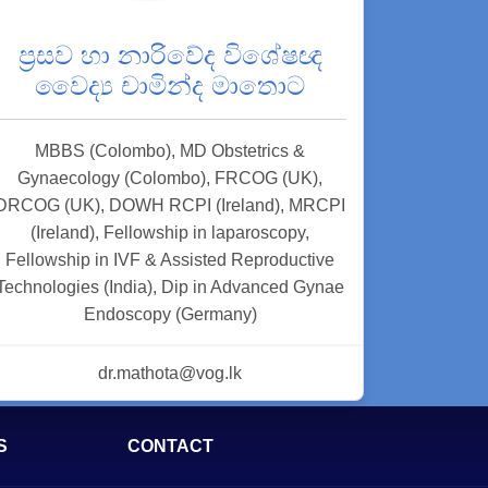
ප්‍රසව හා නාරිවේද විශේෂඥ
වෛද්‍ය චාමින්ද මාතොට
MBBS (Colombo), MD Obstetrics &
Gynaecology (Colombo), FRCOG (UK),
DRCOG (UK), DOWH RCPI (Ireland), MRCPI
(Ireland), Fellowship in laparoscopy,
Fellowship in IVF & Assisted Reproductive
Technologies (India), Dip in Advanced Gynae
Endoscopy (Germany)
dr.mathota@vog.lk
S
CONTACT