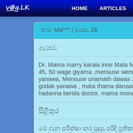
HOME
ARTICLES
නම: Ma*** | වයස: 26
ගැටළුව
Dr. Mama marry karala inne Mata
45, 50 wage giyama ,mensuse wenn
yanawa, Mensuse unamath dawas 10
godak yanawa , mata thama daruwo
hadanna berida doctor, mama mon
පිළිතුර
මේ ගැන පරීක්ෂා කර සුදුසු පරිදි ප්‍රතික