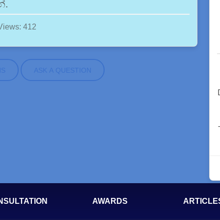
්.
Views: 412
NS
ASK A QUESTION
NSULTATION
AWARDS
ARTICLE