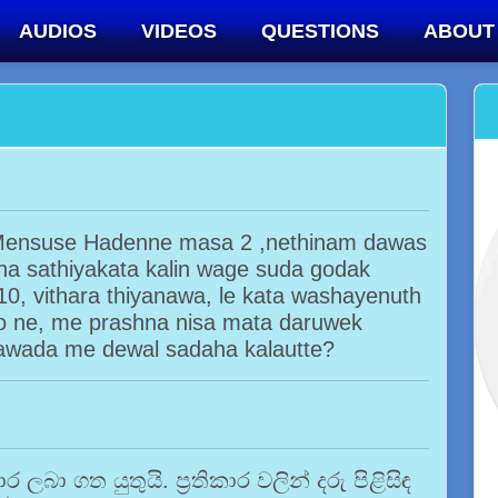
AUDIOS
VIDEOS
QUESTIONS
ABOUT
 Mensuse Hadenne masa 2 ,nethinam dawas
a sathiyakata kalin wage suda godak
, vithara thiyanawa, le kata washayenuth
 ne, me prashna nisa mata daruwek
awada me dewal sadaha kalautte?
ාර ලබා ගත යුතුයි. ප්‍රතිකාර වලින් දරු පිළිසිඳ