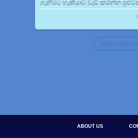
ගැනීමට හැකියාව වැඩි කරන්න පුළුවන
MORE QUESTIO
ABOUT US
CO